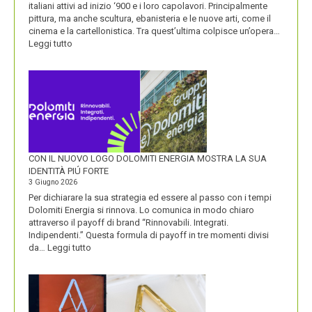
italiani attivi ad inizio ‘900 e i loro capolavori. Principalmente
pittura, ma anche scultura, ebanisteria e le nuove arti, come il
cinema e la cartellonistica. Tra quest’ultima colpisce un’opera…
:
Leggi tutto
OLIO
SASSO
CON IL NUOVO LOGO DOLOMITI ENERGIA MOSTRA LA SUA
IDENTITÀ PIÚ FORTE
3 Giugno 2026
Per dichiarare la sua strategia ed essere al passo con i tempi
Dolomiti Energia si rinnova. Lo comunica in modo chiaro
attraverso il payoff di brand “Rinnovabili. Integrati.
Indipendenti.” Questa formula di payoff in tre momenti divisi
:
da…
Leggi tutto
CON
IL
NUOVO
LOGO
DOLOMITI