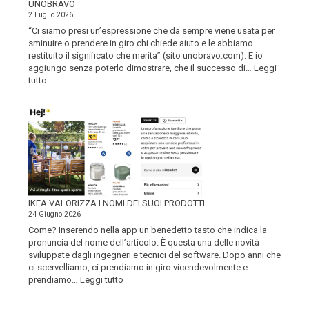
UNOBRAVO
2 Luglio 2026
“Ci siamo presi un’espressione che da sempre viene usata per
sminuire o prendere in giro chi chiede aiuto e le abbiamo
restituito il significato che merita” (sito unobravo.com). E io
aggiungo senza poterlo dimostrare, che il successo di…
Leggi
:
tutto
UNOBRAVO
IKEA VALORIZZA I NOMI DEI SUOI PRODOTTI
24 Giugno 2026
Come? Inserendo nella app un benedetto tasto che indica la
pronuncia del nome dell’articolo. È questa una delle novità
sviluppate dagli ingegneri e tecnici del software. Dopo anni che
ci scervelliamo, ci prendiamo in giro vicendevolmente e
:
prendiamo…
Leggi tutto
IKEA
VALORIZZA