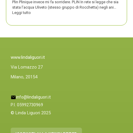
Plin Plinique invece mi fa sorridere. PLIN In rete si legge che sia
stata l’acqua Uliveto (stesso gruppo di Rocchetta) negli ani…
:
Leggi tutto
PLIN
PLIN,
ORA
ANCHE
PLIN
PLINIQUE
www.lindaliguori.it
Via Lomazzo 27
Milano, 20154
info@lindaliguori.it
P.I. 05992730969
© Linda Liguori 2025