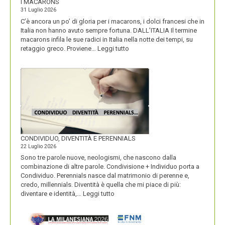
I MACARONS
31 Luglio 2026
C’è ancora un po’ di gloria per i macarons, i dolci francesi che in
Italia non hanno avuto sempre fortuna. DALL’ITALIA Il termine
macarons infila le sue radici in Italia nella notte dei tempi, su
:
retaggio greco. Proviene…
Leggi tutto
I
MACARONS
CONDIVIDUO, DIVENTITÀ E PERENNIALS
22 Luglio 2026
Sono tre parole nuove, neologismi, che nascono dalla
combinazione di altre parole. Condivisione + Individuo porta a
Condividuo. Perennials nasce dal matrimonio di perenne e,
credo, millennials. Diventità è quella che mi piace di più:
:
diventare e identità,…
Leggi tutto
CONDIVIDUO,
DIVENTITÀ
E