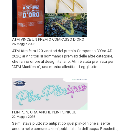
ENERGIA
MOSTRA
LA
SUA
IDENTITÀ
PIÚ
FORTE
ATM VINCE UN PREMIO COMPASSO D’ORO
26 Maggio 2026
ATM Atm è tra i 20 vincitori del premio Compasso D’Oro ADI
2026; ai vincitori si sommano i premiati delle altre categorie,
che fanno onore al design italiano. Atm è stata premiata per
:
“ATM Manifesto”, una mostra allestita…
Leggi tutto
ATM
VINCE
UN
PREMIO
COMPASSO
D’ORO
PLIN PLIN, ORA ANCHE PLIN PLINIQUE
22 Maggio 2026
Se mi stava piuttosto antipatico quel plin-plin che si sente
ancora nelle comunicazioni pubblicitaria dell’acqua Rocchetta,