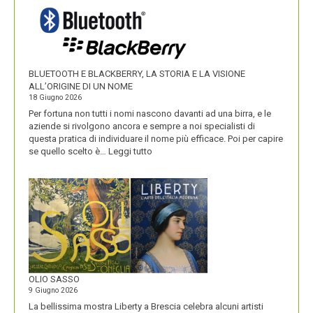
I
NOMI
DEI
SUOI
PRODOTTI
BLUETOOTH E BLACKBERRY, LA STORIA E LA VISIONE
ALL’ORIGINE DI UN NOME
18 Giugno 2026
Per fortuna non tutti i nomi nascono davanti ad una birra, e le
aziende si rivolgono ancora e sempre a noi specialisti di
questa pratica di individuare il nome più efficace. Poi per capire
:
se quello scelto è…
Leggi tutto
BLUETOOTH
E
BLACKBERRY,
LA
STORIA
E
LA
VISIONE
ALL’ORIGINE
DI
OLIO SASSO
UN
9 Giugno 2026
NOME
La bellissima mostra Liberty a Brescia celebra alcuni artisti