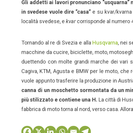
Gli addetti ai lavori pronunciano “usquarna” 
in svedese vuole dire “casa”
e su kvar/kvarna 
località svedese, e
kvar
corrisponde al numero 4 
Tornando al re di Svezia e alla
Husqvarna
, nei 
macchine da cucire, biciclette, moto, motoseghe
duettendo con molte grandi marche dei vari sett
Cagiva, KTM, Agusta e BMW per le moto, che 
vuole appunto trasferire la produzione in Austri
canna di un moschetto sormontata da un miri
più stilizzato e contiene una H.
La città di Hus
fabbrica di moto torna al nord, verso casa. All