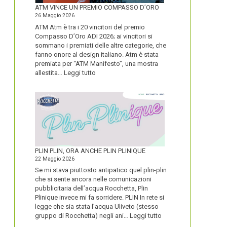
FORTE
ATM VINCE UN PREMIO COMPASSO D’ORO
26 Maggio 2026
ATM Atm è tra i 20 vincitori del premio
Compasso D’Oro ADI 2026; ai vincitori si
sommano i premiati delle altre categorie, che
fanno onore al design italiano. Atm è stata
premiata per “ATM Manifesto”, una mostra
:
allestita…
Leggi tutto
ATM
VINCE
UN
PREMIO
COMPASSO
D’ORO
PLIN PLIN, ORA ANCHE PLIN PLINIQUE
22 Maggio 2026
Se mi stava piuttosto antipatico quel plin-plin
che si sente ancora nelle comunicazioni
pubblicitaria dell’acqua Rocchetta, Plin
Plinique invece mi fa sorridere. PLIN In rete si
legge che sia stata l’acqua Uliveto (stesso
:
gruppo di Rocchetta) negli ani…
Leggi tutto
PLIN