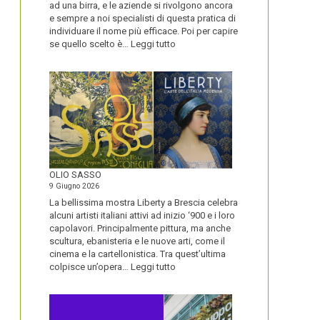
ad una birra, e le aziende si rivolgono ancora
e sempre a noi specialisti di questa pratica di
individuare il nome più efficace. Poi per capire
:
se quello scelto è…
Leggi tutto
BLUETOOTH
E
BLACKBERRY,
LA
STORIA
E
LA
VISIONE
ALL’ORIGINE
DI
OLIO SASSO
UN
9 Giugno 2026
NOME
La bellissima mostra Liberty a Brescia celebra
alcuni artisti italiani attivi ad inizio ‘900 e i loro
capolavori. Principalmente pittura, ma anche
scultura, ebanisteria e le nuove arti, come il
cinema e la cartellonistica. Tra quest’ultima
:
colpisce un’opera…
Leggi tutto
OLIO
SASSO