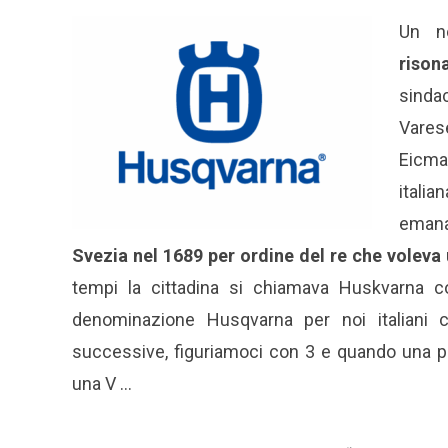
Un 
rison
sindac
Vares
Eicma.
itali
emana
Svezia nel 1689 per ordine del re che voleva 
tempi la cittadina si chiamava Huskvarna con
denominazione Husqvarna per noi italiani c
successive, figuriamoci con 3 e quando una p
una V …