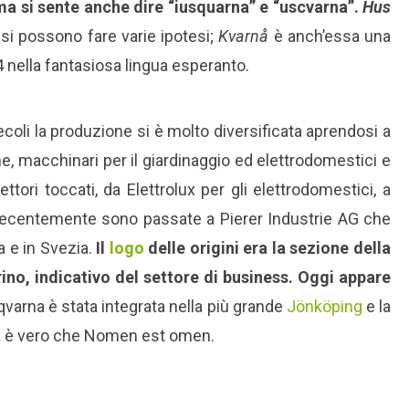
ma si sente anche dire “iusquarna” e “uscvarna”.
Hus
si possono fare varie ipotesi;
Kvarnå
è anch’essa una
nella fantasiosa lingua esperanto.
secoli la produzione si è molto diversificata aprendosi a
, macchinari per il giardinaggio ed elettrodomestici e
ori toccati, da Elettrolux per gli elettrodomestici, a
recentemente sono passate a Pierer Industrie AG che
a e in Svezia.
Il
logo
delle origini era la sezione della
no, indicativo del settore di business. Oggi appare
qvarna è stata integrata nella più grande
Jönköping
e la
ora è vero che Nomen est omen.