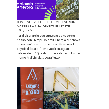
CON IL NUOVO LOGO DOLOMITI ENERGIA
MOSTRA LA SUA IDENTITÀ PIÚ FORTE
3 Giugno 2026
Per dichiarare la sua strategia ed essere al
passo con i tempi Dolomiti Energia si rinnova.
Lo comunica in modo chiaro attraverso il
payoff di brand “Rinnovabili. Integrati.
Indipendenti.” Questa formula di payoff in tre
:
momenti divisi da…
Leggi tutto
CON
IL
NUOVO
LOGO
DOLOMITI
ENERGIA
MOSTRA
LA
SUA
IDENTITÀ
PIÚ