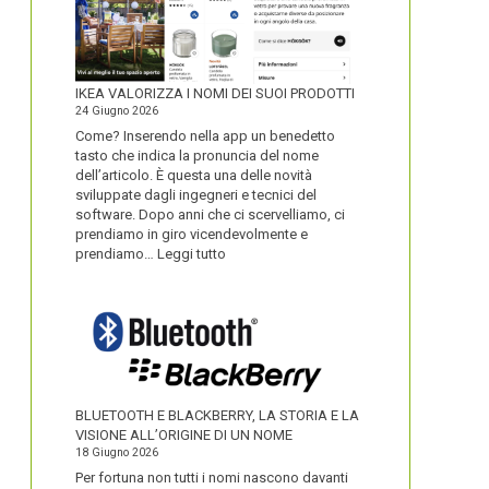
IKEA VALORIZZA I NOMI DEI SUOI PRODOTTI
24 Giugno 2026
Come? Inserendo nella app un benedetto
tasto che indica la pronuncia del nome
dell’articolo. È questa una delle novità
sviluppate dagli ingegneri e tecnici del
software. Dopo anni che ci scervelliamo, ci
prendiamo in giro vicendevolmente e
:
prendiamo…
Leggi tutto
IKEA
VALORIZZA
I
NOMI
DEI
SUOI
PRODOTTI
BLUETOOTH E BLACKBERRY, LA STORIA E LA
VISIONE ALL’ORIGINE DI UN NOME
18 Giugno 2026
Per fortuna non tutti i nomi nascono davanti