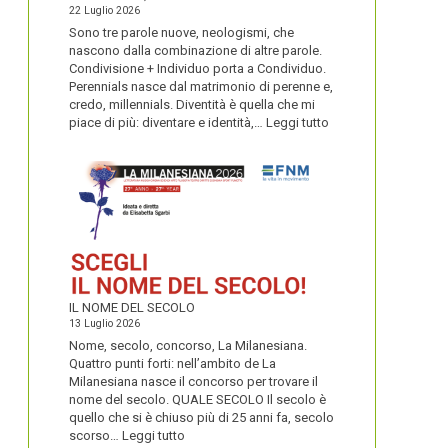
22 Luglio 2026
Sono tre parole nuove, neologismi, che
nascono dalla combinazione di altre parole.
Condivisione + Individuo porta a Condividuo.
Perennials nasce dal matrimonio di perenne e,
credo, millennials. Diventità è quella che mi
:
piace di più: diventare e identità,…
Leggi tutto
CONDIVIDUO,
DIVENTITÀ
E
PERENNIALS
IL NOME DEL SECOLO
13 Luglio 2026
Nome, secolo, concorso, La Milanesiana.
Quattro punti forti: nell’ambito de La
Milanesiana nasce il concorso per trovare il
nome del secolo. QUALE SECOLO Il secolo è
quello che si è chiuso più di 25 anni fa, secolo
:
scorso…
Leggi tutto