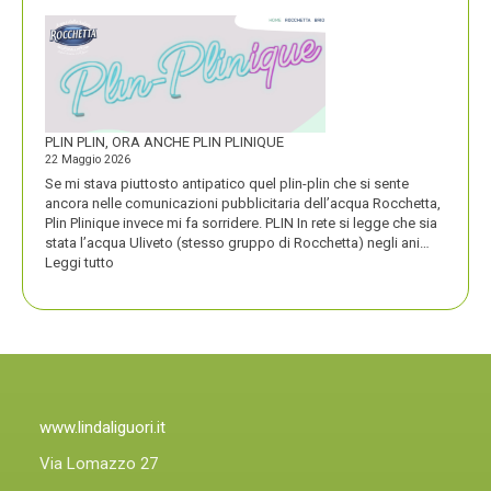
VINCE
UN
PREMIO
COMPASSO
D’ORO
PLIN PLIN, ORA ANCHE PLIN PLINIQUE
22 Maggio 2026
Se mi stava piuttosto antipatico quel plin-plin che si sente
ancora nelle comunicazioni pubblicitaria dell’acqua Rocchetta,
Plin Plinique invece mi fa sorridere. PLIN In rete si legge che sia
stata l’acqua Uliveto (stesso gruppo di Rocchetta) negli ani…
:
Leggi tutto
PLIN
PLIN,
ORA
ANCHE
PLIN
PLINIQUE
www.lindaliguori.it
Via Lomazzo 27