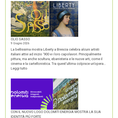
E
BLACKBERRY,
LA
STORIA
E
LA
VISIONE
ALL’ORIGINE
DI
OLIO SASSO
UN
9 Giugno 2026
NOME
La bellissima mostra Liberty a Brescia celebra alcuni artisti
italiani attivi ad inizio ‘900 e i loro capolavori. Principalmente
pittura, ma anche scultura, ebanisteria e le nuove arti, come il
cinema e la cartellonistica. Tra quest’ultima colpisce un’opera…
:
Leggi tutto
OLIO
SASSO
CON IL NUOVO LOGO DOLOMITI ENERGIA MOSTRA LA SUA
IDENTITÀ PIÚ FORTE