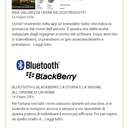
IKEA VALORIZZA I NOMI DEI SUOI PRODOTTI
24 Giugno 2026
Come? Inserendo nella app un benedetto tasto che indica la
pronuncia del nome dell’articolo. È questa una delle novità
sviluppate dagli ingegneri e tecnici del software. Dopo anni che
ci scervelliamo, ci prendiamo in giro vicendevolmente e
:
prendiamo…
Leggi tutto
IKEA
VALORIZZA
I
NOMI
DEI
SUOI
PRODOTTI
BLUETOOTH E BLACKBERRY, LA STORIA E LA VISIONE
ALL’ORIGINE DI UN NOME
18 Giugno 2026
Per fortuna non tutti i nomi nascono davanti ad una birra, e le
aziende si rivolgono ancora e sempre a noi specialisti di
questa pratica di individuare il nome più efficace. Poi per capire
:
se quello scelto è…
Leggi tutto
BLUETOOTH