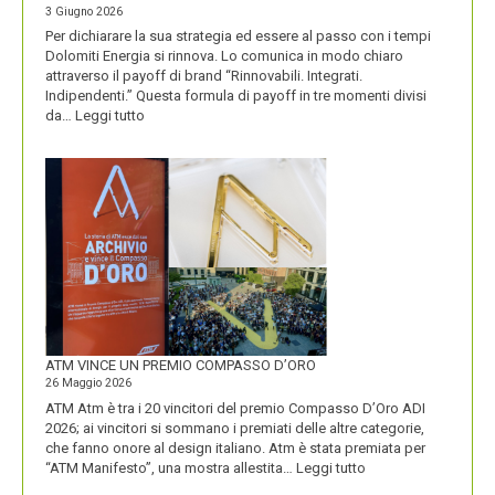
3 Giugno 2026
Per dichiarare la sua strategia ed essere al passo con i tempi
Dolomiti Energia si rinnova. Lo comunica in modo chiaro
attraverso il payoff di brand “Rinnovabili. Integrati.
Indipendenti.” Questa formula di payoff in tre momenti divisi
:
da…
Leggi tutto
CON
IL
NUOVO
LOGO
DOLOMITI
ENERGIA
MOSTRA
LA
SUA
IDENTITÀ
PIÚ
FORTE
ATM VINCE UN PREMIO COMPASSO D’ORO
26 Maggio 2026
ATM Atm è tra i 20 vincitori del premio Compasso D’Oro ADI
2026; ai vincitori si sommano i premiati delle altre categorie,
che fanno onore al design italiano. Atm è stata premiata per
:
“ATM Manifesto”, una mostra allestita…
Leggi tutto
ATM