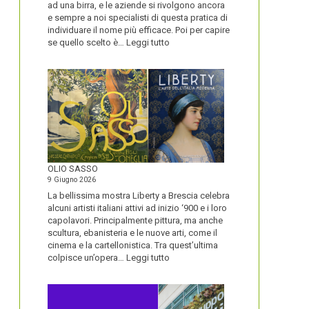
ad una birra, e le aziende si rivolgono ancora
e sempre a noi specialisti di questa pratica di
individuare il nome più efficace. Poi per capire
:
se quello scelto è…
Leggi tutto
BLUETOOTH
E
BLACKBERRY,
LA
STORIA
E
LA
VISIONE
ALL’ORIGINE
DI
OLIO SASSO
UN
9 Giugno 2026
NOME
La bellissima mostra Liberty a Brescia celebra
alcuni artisti italiani attivi ad inizio ‘900 e i loro
capolavori. Principalmente pittura, ma anche
scultura, ebanisteria e le nuove arti, come il
cinema e la cartellonistica. Tra quest’ultima
:
colpisce un’opera…
Leggi tutto
OLIO
SASSO