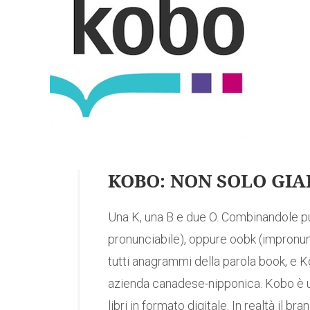
KOBO: NON SOLO GI
Una K, una B e due O. Combinandole p
pronunciabile), oppure oobk (impronun
tutti anagrammi della parola book, e K
azienda canadese-nipponica. Kobo è u
libri in formato digitale. In realtà il