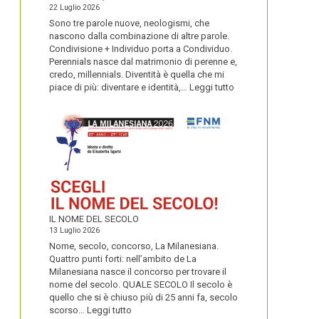
22 Luglio 2026
Sono tre parole nuove, neologismi, che
nascono dalla combinazione di altre parole.
Condivisione + Individuo porta a Condividuo.
Perennials nasce dal matrimonio di perenne e,
credo, millennials. Diventità è quella che mi
:
piace di più: diventare e identità,…
Leggi tutto
CONDIVIDUO,
DIVENTITÀ
E
PERENNIALS
IL NOME DEL SECOLO
13 Luglio 2026
Nome, secolo, concorso, La Milanesiana.
Quattro punti forti: nell’ambito de La
Milanesiana nasce il concorso per trovare il
nome del secolo. QUALE SECOLO Il secolo è
quello che si è chiuso più di 25 anni fa, secolo
:
scorso…
Leggi tutto