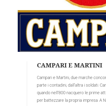
CAMPARI E MARTINI
Campari e Martini, due marche concorr
parte i contadini, dall’altra i soldati.
quando nell'800 nacquero le prime at
per battezzare la propria impresa. A