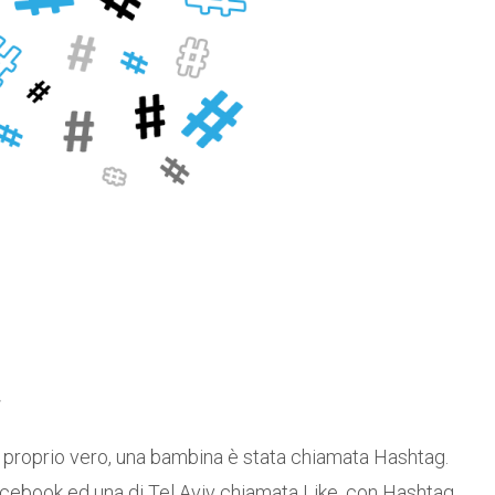
G
a proprio vero, una bambina è stata chiamata Hashtag.
ebook ed una di Tel Aviv chiamata Like, con Hashtag