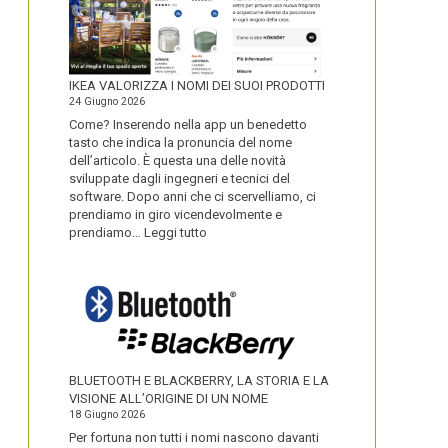
IKEA VALORIZZA I NOMI DEI SUOI PRODOTTI
24 Giugno 2026
Come? Inserendo nella app un benedetto
tasto che indica la pronuncia del nome
dell’articolo. È questa una delle novità
sviluppate dagli ingegneri e tecnici del
software. Dopo anni che ci scervelliamo, ci
prendiamo in giro vicendevolmente e
:
prendiamo…
Leggi tutto
IKEA
VALORIZZA
I
NOMI
DEI
SUOI
PRODOTTI
BLUETOOTH E BLACKBERRY, LA STORIA E LA
VISIONE ALL’ORIGINE DI UN NOME
18 Giugno 2026
Per fortuna non tutti i nomi nascono davanti