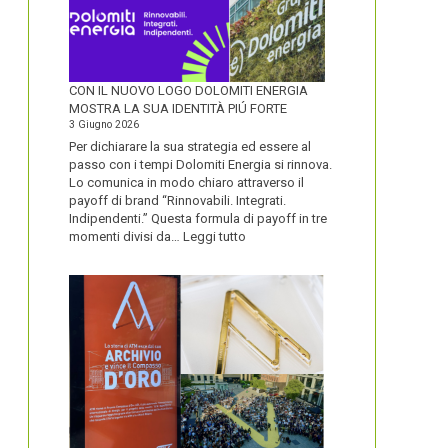
CON IL NUOVO LOGO DOLOMITI ENERGIA
MOSTRA LA SUA IDENTITÀ PIÚ FORTE
3 Giugno 2026
Per dichiarare la sua strategia ed essere al
passo con i tempi Dolomiti Energia si rinnova.
Lo comunica in modo chiaro attraverso il
payoff di brand “Rinnovabili. Integrati.
Indipendenti.” Questa formula di payoff in tre
:
momenti divisi da…
Leggi tutto
CON
IL
NUOVO
LOGO
DOLOMITI
ENERGIA
MOSTRA
LA
SUA
IDENTITÀ
PIÚ