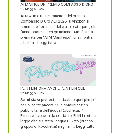
FORTE
ATM VINCE UN PREMIO COMPASSO D’ORO
26 Maggio 2026
ATM Atm è tra i 20 vincitori del premio
Compasso D’Oro ADI 2026; ai vincitori si
sommano i premiati delle altre categorie, che
fanno onore al design italiano. Atm è stata
premiata per “ATM Manifesto”, una mostra
:
allestita…
Leggi tutto
ATM
VINCE
UN
PREMIO
COMPASSO
D’ORO
PLIN PLIN, ORA ANCHE PLIN PLINIQUE
22 Maggio 2026
Se mi stava piuttosto antipatico quel plin-plin
che si sente ancora nelle comunicazioni
pubblicitaria dell’acqua Rocchetta, Plin
Plinique invece mi fa sorridere. PLIN In rete si
legge che sia stata l’acqua Uliveto (stesso
:
gruppo di Rocchetta) negli ani…
Leggi tutto
PLIN