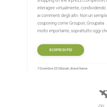
shopping on line a prezzi competitivi, 
interagire virtualmente, condividendo 
ai commenti degli altri. Non un semplice
couponing come Groupon, Groupalia … O
molto importante, soprattutto oggi che i
SCOPRI DI PIÙ
7 Dicembre 2012
Bazak
,
Brand Name