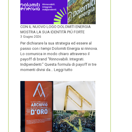
CON IL NUOVO LOGO DOLOMITI ENERGIA
MOSTRA LA SUA IDENTITÀ PIÚ FORTE
3 Giugno 2026
Per dichiarare la sua strategia ed essere al
passo con i tempi Dolomiti Energia si rinnova.
Lo comunica in modo chiaro attraverso il
payoff di brand “Rinnovabili. Integrati.
Indipendenti.” Questa formula di payoff in tre
:
momenti divisi da…
Leggi tutto
CON
IL
NUOVO
LOGO
DOLOMITI
ENERGIA
MOSTRA
LA
SUA
IDENTITÀ
PIÚ