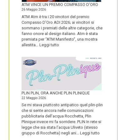
FORTE
ATM VINCE UN PREMIO COMPASSO D’ORO
26 Maggio 2026
ATM Atm è tra i 20 vincitori del premio
Compasso D’Oro ADI 2026; ai vincitori si
sommano i premiati delle altre categorie, che
fanno onore al design italiano. Atm è stata
premiata per “ATM Manifesto”, una mostra
:
allestita…
Leggi tutto
ATM
VINCE
UN
PREMIO
COMPASSO
D’ORO
PLIN PLIN, ORA ANCHE PLIN PLINIQUE
22 Maggio 2026
Se mi stava piuttosto antipatico quel plin-plin
che si sente ancora nelle comunicazioni
pubblicitaria dell’acqua Rocchetta, Plin
Plinique invece mi fa sorridere. PLIN In rete si
legge che sia stata l’acqua Uliveto (stesso
:
gruppo di Rocchetta) negli ani…
Leggi tutto
PLIN