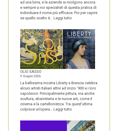
ad una birra, e le aziende si rivolgono ancora
e sempre a noi specialisti di questa pratica di
individuare il nome più efficace. Poi per capire
:
se quello scelto è…
Leggi tutto
BLUETOOTH
E
BLACKBERRY,
LA
STORIA
E
LA
VISIONE
ALL’ORIGINE
DI
OLIO SASSO
UN
9 Giugno 2026
NOME
La bellissima mostra Liberty a Brescia celebra
alcuni artisti italiani attivi ad inizio ‘900 e i loro
capolavori. Principalmente pittura, ma anche
scultura, ebanisteria e le nuove arti, come il
cinema e la cartellonistica. Tra quest’ultima
:
colpisce un’opera…
Leggi tutto
OLIO
SASSO