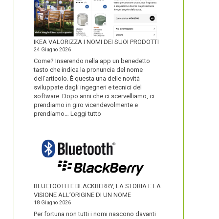
IKEA VALORIZZA I NOMI DEI SUOI PRODOTTI
24 Giugno 2026
Come? Inserendo nella app un benedetto
tasto che indica la pronuncia del nome
dell’articolo. È questa una delle novità
sviluppate dagli ingegneri e tecnici del
software. Dopo anni che ci scervelliamo, ci
prendiamo in giro vicendevolmente e
:
prendiamo…
Leggi tutto
IKEA
VALORIZZA
I
NOMI
DEI
SUOI
PRODOTTI
BLUETOOTH E BLACKBERRY, LA STORIA E LA
VISIONE ALL’ORIGINE DI UN NOME
18 Giugno 2026
Per fortuna non tutti i nomi nascono davanti