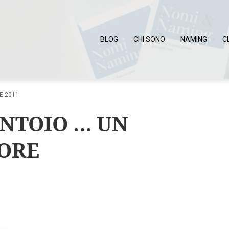
BLOG
CHI SONO
NAMING
C
E 2011
ANTOIO … UN
LORE