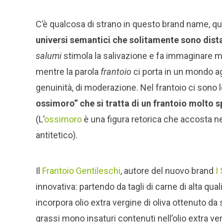
C’è qualcosa di strano in questo brand name, qu
universi semantici che solitamente sono dista
salumi
stimola la salivazione e fa immaginare mort
mentre la parola
frantoio
ci porta in un mondo agr
genuinità, di moderazione. Nel frantoio ci sono 
ossimoro” che si tratta di un frantoio molto s
(L’
ossimoro
è una figura retorica che accosta ne
antitetico).
Il
Frantoio Gentileschi
, autore del nuovo brand
I
innovativa: partendo da tagli di carne di alta qu
incorpora olio extra vergine di oliva ottenuto d
grassi mono insaturi contenuti nell’olio extra ver