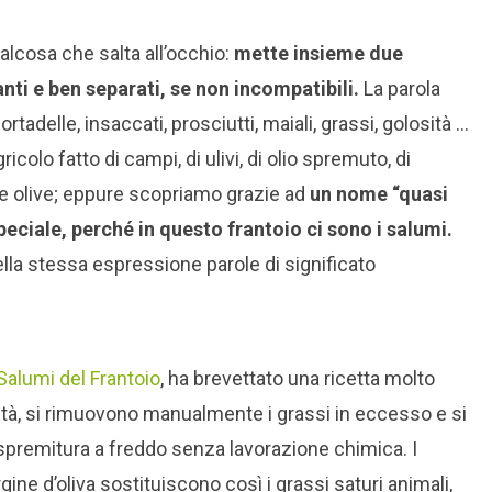
alcosa che salta all’occhio:
mette insieme due
nti e ben separati, se non incompatibili.
La parola
adelle, insaccati, prosciutti, maiali, grassi, golosità …
icolo fatto di campi, di ulivi, di olio spremuto, di
le olive; eppure scopriamo grazie ad
un nome “quasi
peciale, perché in questo frantoio ci sono i salumi.
lla stessa espressione parole di significato
 Salumi del Frantoio
, ha brevettato una ricetta molto
alità, si rimuovono manualmente i grassi in eccesso e si
a spremitura a freddo senza lavorazione chimica. I
gine d’oliva sostituiscono così i grassi saturi animali,