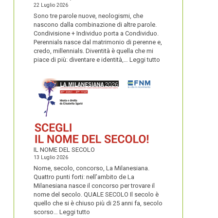
22 Luglio 2026
Sono tre parole nuove, neologismi, che
nascono dalla combinazione di altre parole.
Condivisione + Individuo porta a Condividuo.
Perennials nasce dal matrimonio di perenne e,
credo, millennials. Diventità è quella che mi
:
piace di più: diventare e identità,…
Leggi tutto
CONDIVIDUO,
DIVENTITÀ
E
PERENNIALS
IL NOME DEL SECOLO
13 Luglio 2026
Nome, secolo, concorso, La Milanesiana.
Quattro punti forti: nell’ambito de La
Milanesiana nasce il concorso per trovare il
nome del secolo. QUALE SECOLO Il secolo è
quello che si è chiuso più di 25 anni fa, secolo
:
scorso…
Leggi tutto