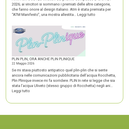
2026; ai vincitori si sommano i premiati delle altre categorie,
che fanno onore al design italiano. Atm è stata premiata per
:
“ATM Manifesto”, una mostra allestita…
Leggi tutto
ATM
VINCE
UN
PREMIO
COMPASSO
D’ORO
PLIN PLIN, ORA ANCHE PLIN PLINIQUE
22 Maggio 2026
Se mi stava piuttosto antipatico quel plin-plin che si sente
ancora nelle comunicazioni pubblicitaria dell’acqua Rocchetta,
Plin Plinique invece mi fa sorridere. PLIN In rete si legge che sia
stata l’acqua Uliveto (stesso gruppo di Rocchetta) negli ani…
:
Leggi tutto
PLIN
PLIN,
ORA
ANCHE
PLIN
PLINIQUE