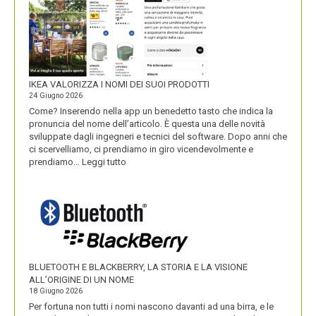
IKEA VALORIZZA I NOMI DEI SUOI PRODOTTI
24 Giugno 2026
Come? Inserendo nella app un benedetto tasto che indica la
pronuncia del nome dell’articolo. È questa una delle novità
sviluppate dagli ingegneri e tecnici del software. Dopo anni che
ci scervelliamo, ci prendiamo in giro vicendevolmente e
:
prendiamo…
Leggi tutto
IKEA
VALORIZZA
I
NOMI
DEI
SUOI
PRODOTTI
BLUETOOTH E BLACKBERRY, LA STORIA E LA VISIONE
ALL’ORIGINE DI UN NOME
18 Giugno 2026
Per fortuna non tutti i nomi nascono davanti ad una birra, e le