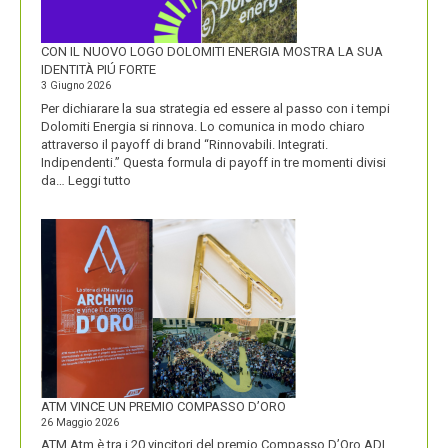
CON IL NUOVO LOGO DOLOMITI ENERGIA MOSTRA LA SUA
IDENTITÀ PIÚ FORTE
3 Giugno 2026
Per dichiarare la sua strategia ed essere al passo con i tempi
Dolomiti Energia si rinnova. Lo comunica in modo chiaro
attraverso il payoff di brand “Rinnovabili. Integrati.
Indipendenti.” Questa formula di payoff in tre momenti divisi
:
da…
Leggi tutto
CON
IL
NUOVO
LOGO
DOLOMITI
ENERGIA
MOSTRA
LA
SUA
IDENTITÀ
PIÚ
FORTE
ATM VINCE UN PREMIO COMPASSO D’ORO
26 Maggio 2026
ATM Atm è tra i 20 vincitori del premio Compasso D’Oro ADI