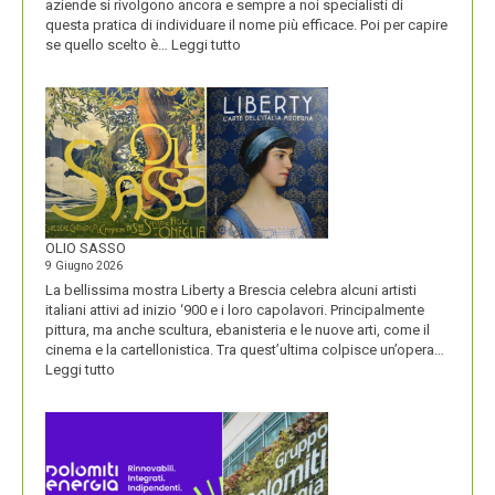
aziende si rivolgono ancora e sempre a noi specialisti di
questa pratica di individuare il nome più efficace. Poi per capire
:
se quello scelto è…
Leggi tutto
BLUETOOTH
E
BLACKBERRY,
LA
STORIA
E
LA
VISIONE
ALL’ORIGINE
DI
OLIO SASSO
UN
9 Giugno 2026
NOME
La bellissima mostra Liberty a Brescia celebra alcuni artisti
italiani attivi ad inizio ‘900 e i loro capolavori. Principalmente
pittura, ma anche scultura, ebanisteria e le nuove arti, come il
cinema e la cartellonistica. Tra quest’ultima colpisce un’opera…
:
Leggi tutto
OLIO
SASSO