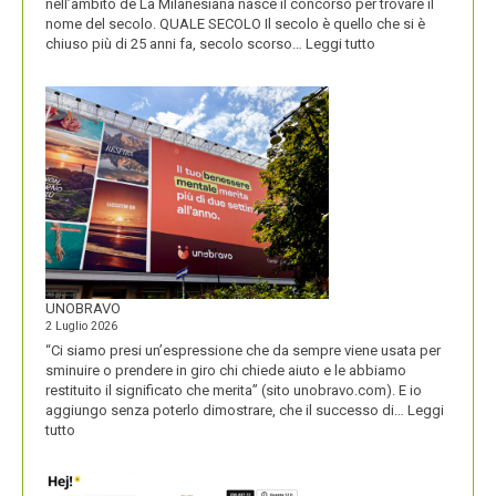
nell’ambito de La Milanesiana nasce il concorso per trovare il
nome del secolo. QUALE SECOLO Il secolo è quello che si è
:
chiuso più di 25 anni fa, secolo scorso…
Leggi tutto
IL
NOME
DEL
SECOLO
UNOBRAVO
2 Luglio 2026
“Ci siamo presi un’espressione che da sempre viene usata per
sminuire o prendere in giro chi chiede aiuto e le abbiamo
restituito il significato che merita” (sito unobravo.com). E io
aggiungo senza poterlo dimostrare, che il successo di…
Leggi
:
tutto
UNOBRAVO