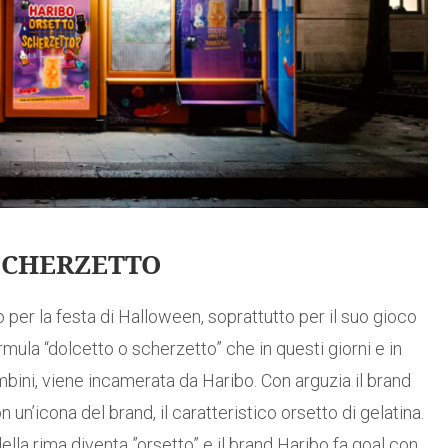
SCHERZETTO
per la festa di Halloween, soprattutto per il suo gioco
rmula “dolcetto o scherzetto” che in questi giorni e in
ambini, viene incamerata da Haribo. Con arguzia il brand
 un’icona del brand, il caratteristico orsetto di gelatina.
 della rima diventa ”orsetto” e il brand Haribo fa goal con