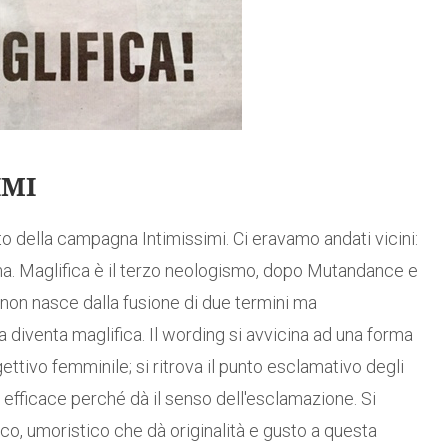
IMI
to della campagna Intimissimi. Ci eravamo andati vicini:
ima. Maglifica è il terzo neologismo, dopo Mutandance e
 non nasce dalla fusione di due termini ma
ca diventa maglifica. Il wording si avvicina ad una forma
ttivo femminile; si ritrova il punto esclamativo degli
ù efficace perché dà il senso dell'esclamazione. Si
co, umoristico che dà originalità e gusto a questa