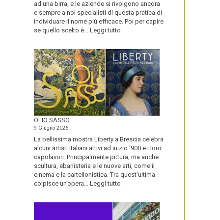
ad una birra, e le aziende si rivolgono ancora
e sempre a noi specialisti di questa pratica di
individuare il nome più efficace. Poi per capire
:
se quello scelto è…
Leggi tutto
BLUETOOTH
E
BLACKBERRY,
LA
STORIA
E
LA
VISIONE
ALL’ORIGINE
DI
OLIO SASSO
UN
9 Giugno 2026
NOME
La bellissima mostra Liberty a Brescia celebra
alcuni artisti italiani attivi ad inizio ‘900 e i loro
capolavori. Principalmente pittura, ma anche
scultura, ebanisteria e le nuove arti, come il
cinema e la cartellonistica. Tra quest’ultima
:
colpisce un’opera…
Leggi tutto
OLIO
SASSO