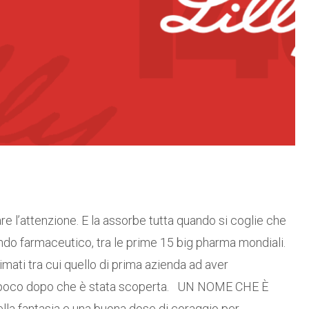
e l’attenzione. E la assorbe tutta quando si coglie che
ndo farmaceutico, tra le prime 15 big pharma mondiali.
rimati tra cui quello di prima azienda ad aver
3, poco dopo che è stata scoperta. UN NOME CHE È
 fantasia e una buona dose di coraggio per