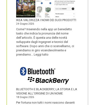
IKEA VALORIZZA I NOMI DEI SUOI PRODOTTI
24 Giugno 2026
Come? Inserendo nella app un benedetto
tasto che indica la pronuncia del nome
dell’articolo. È questa una delle novità
sviluppate dagli ingegneri e tecnici del
software. Dopo anni che ci scervelliamo, ci
prendiamo in giro vicendevolmente e
:
prendiamo…
Leggi tutto
IKEA
VALORIZZA
I
NOMI
DEI
SUOI
PRODOTTI
BLUETOOTH E BLACKBERRY, LA STORIA E LA
VISIONE ALL’ORIGINE DI UN NOME
18 Giugno 2026
Per fortuna non tutti i nomi nascono davanti