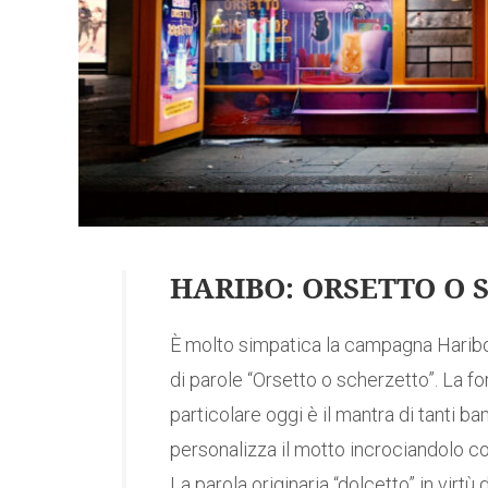
HARIBO: ORSETTO O 
È molto simpatica la campagna Haribo 
di parole “Orsetto o scherzetto”. La fo
particolare oggi è il mantra di tanti b
personalizza il motto incrociandolo con
La parola originaria “dolcetto” in virtù