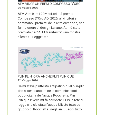
FORTE
ATM VINCE UN PREMIO COMPASSO D’ORO
26 Maggio 2026
ATM Atm è tra i 20 vincitori del premio
Compasso D’Oro ADI 2026; ai vincitori si
sommano i premiati delle altre categorie, che
fanno onore al design italiano. Atm è stata
premiata per “ATM Manifesto”, una mostra
:
allestita…
Leggi tutto
ATM
VINCE
UN
PREMIO
COMPASSO
D’ORO
PLIN PLIN, ORA ANCHE PLIN PLINIQUE
22 Maggio 2026
Se mi stava piuttosto antipatico quel plin-plin
che si sente ancora nelle comunicazioni
pubblicitaria dell’acqua Rocchetta, Plin
Plinique invece mi fa sorridere. PLIN In rete si
legge che sia stata l’acqua Uliveto (stesso
:
gruppo di Rocchetta) negli ani…
Leggi tutto
PLIN