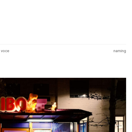
i voce
naming