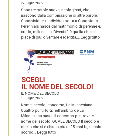
22 Luglio 2026
Sono tre parole nuove, neologismi, che
nascono dalla combinazione di altre parole.
Condivisione + Individuo porta a Condividuo.
Perennials nasce dal matrimonio di perenne e,
credo, millennials. Diventità è quella che mi
:
piace di più: diventare e identità,…
Leggi tutto
CONDIVIDUO,
DIVENTITÀ
E
PERENNIALS
IL NOME DEL SECOLO
13 Luglio 2026
Nome, secolo, concorso, La Milanesiana.
Quattro punti forti: nell’ambito de La
Milanesiana nasce il concorso per trovare il
nome del secolo. QUALE SECOLO Il secolo è
quello che si è chiuso più di 25 anni fa, secolo
:
scorso…
Leggi tutto