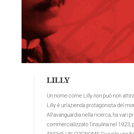
LILLY
Un nome come Lilly non può non attirar
Lilly è un’azienda protagonista del mo
All’avanguardia nella ricerca, ha vari p
commercializzato l’insulina nel 192
ANCHE UN COGNOME Ci vuole una bella