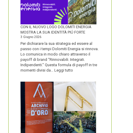
CON IL NUOVO LOGO DOLOMITI ENERGIA
MOSTRA LA SUA IDENTITÀ PIÚ FORTE
3 Giugno 2026
Per dichiarare la sua strategia ed essere al
passo con i tempi Dolomiti Energia si rinnova.
Lo comunica in modo chiaro attraverso il
payoff di brand “Rinnovabili. Integrati.
Indipendenti.” Questa formula di payoff in tre
:
momenti divisi da…
Leggi tutto
CON
IL
NUOVO
LOGO
DOLOMITI
ENERGIA
MOSTRA
LA
SUA
IDENTITÀ
PIÚ