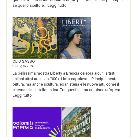
:
se quello scelto è…
Leggi tutto
BLUETOOTH
E
BLACKBERRY,
LA
STORIA
E
LA
VISIONE
ALL’ORIGINE
DI
OLIO SASSO
UN
9 Giugno 2026
NOME
La bellissima mostra Liberty a Brescia celebra alcuni artisti
italiani attivi ad inizio ‘900 e i loro capolavori. Principalmente
pittura, ma anche scultura, ebanisteria e le nuove arti, come il
cinema e la cartellonistica. Tra quest’ultima colpisce un’opera…
:
Leggi tutto
OLIO
SASSO