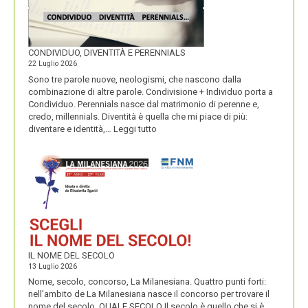
CONDIVIDUO, DIVENTITÀ E PERENNIALS
22 Luglio 2026
Sono tre parole nuove, neologismi, che nascono dalla
combinazione di altre parole. Condivisione + Individuo porta a
Condividuo. Perennials nasce dal matrimonio di perenne e,
credo, millennials. Diventità è quella che mi piace di più:
:
diventare e identità,…
Leggi tutto
CONDIVIDUO,
DIVENTITÀ
E
PERENNIALS
IL NOME DEL SECOLO
13 Luglio 2026
Nome, secolo, concorso, La Milanesiana. Quattro punti forti:
nell’ambito de La Milanesiana nasce il concorso per trovare il
nome del secolo. QUALE SECOLO Il secolo è quello che si è