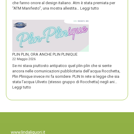
che fanno onore al design italiano. Atm è stata premiata per
:
“ATM Manifesto”, una mostra allestita…
Leggi tutto
ATM
VINCE
UN
PREMIO
COMPASSO
D’ORO
PLIN PLIN, ORA ANCHE PLIN PLINIQUE
22 Maggio 2026
Se mi stava piuttosto antipatico quel plin-plin che si sente
ancora nelle comunicazioni pubblicitaria dell’acqua Rocchetta,
Plin Plinique invece mi fa sorridere. PLIN In rete si legge che sia
stata l’acqua Uliveto (stesso gruppo di Rocchetta) negli ani…
:
Leggi tutto
PLIN
PLIN,
ORA
ANCHE
PLIN
PLINIQUE
www.lindaliguori.it