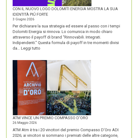
CON IL NUOVO LOGO DOLOMITI ENERGIA MOSTRA LA SUA
IDENTITÀ PIÚ FORTE
3 Giugno 2026
Per dichiarare la sua strategia ed essere al passo con i tempi
Dolomiti Energia si rinnova. Lo comunica in modo chiaro
attraverso il payoff di brand “Rinnovabili. Integrati.
Indipendenti.” Questa formula di payoff in tre momenti divisi
:
da…
Leggi tutto
CON
IL
NUOVO
LOGO
DOLOMITI
ENERGIA
MOSTRA
LA
SUA
IDENTITÀ
PIÚ
FORTE
ATM VINCE UN PREMIO COMPASSO D’ORO
26 Maggio 2026
ATM Atm è tra i 20 vincitori del premio Compasso D’Oro ADI
2026; ai vincitori si sommano i premiati delle altre categorie,