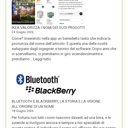
IKEA VALORIZZA I NOMI DEI SUOI PRODOTTI
24 Giugno 2026
Come? Inserendo nella app un benedetto tasto che indica la
pronuncia del nome dell’articolo. È questa una delle novità
sviluppate dagli ingegneri e tecnici del software. Dopo anni che
ci scervelliamo, ci prendiamo in giro vicendevolmente e
:
prendiamo…
Leggi tutto
IKEA
VALORIZZA
I
NOMI
DEI
SUOI
PRODOTTI
BLUETOOTH E BLACKBERRY, LA STORIA E LA VISIONE
ALL’ORIGINE DI UN NOME
18 Giugno 2026
Per fortuna non tutti i nomi nascono davanti ad una birra, e le
aziende si rivolgono ancora e sempre a noi specialisti di
questa pratica di individuare il nome più efficace. Poi per capire