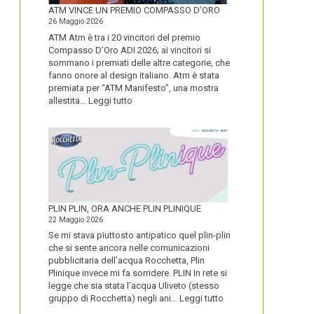
FORTE
ATM VINCE UN PREMIO COMPASSO D’ORO
26 Maggio 2026
ATM Atm è tra i 20 vincitori del premio
Compasso D’Oro ADI 2026; ai vincitori si
sommano i premiati delle altre categorie, che
fanno onore al design italiano. Atm è stata
premiata per “ATM Manifesto”, una mostra
:
allestita…
Leggi tutto
ATM
VINCE
UN
PREMIO
COMPASSO
D’ORO
PLIN PLIN, ORA ANCHE PLIN PLINIQUE
22 Maggio 2026
Se mi stava piuttosto antipatico quel plin-plin
che si sente ancora nelle comunicazioni
pubblicitaria dell’acqua Rocchetta, Plin
Plinique invece mi fa sorridere. PLIN In rete si
legge che sia stata l’acqua Uliveto (stesso
:
gruppo di Rocchetta) negli ani…
Leggi tutto
PLIN