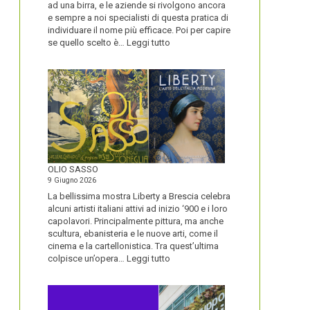
ad una birra, e le aziende si rivolgono ancora
e sempre a noi specialisti di questa pratica di
individuare il nome più efficace. Poi per capire
:
se quello scelto è…
Leggi tutto
BLUETOOTH
E
BLACKBERRY,
LA
STORIA
E
LA
VISIONE
ALL’ORIGINE
DI
OLIO SASSO
UN
9 Giugno 2026
NOME
La bellissima mostra Liberty a Brescia celebra
alcuni artisti italiani attivi ad inizio ‘900 e i loro
capolavori. Principalmente pittura, ma anche
scultura, ebanisteria e le nuove arti, come il
cinema e la cartellonistica. Tra quest’ultima
:
colpisce un’opera…
Leggi tutto
OLIO
SASSO