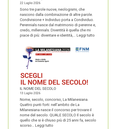
22 Luglio 2026
Sono tre parole nuove, neologismi, che
nascono dalla combinazione di altre parole.
Condivisione + Individuo porta a Condividuo.
Perennials nasce dal matrimonio di perenne e,
credo, millennials. Diventità è quella che mi
:
piace di più: diventare e identità,…
Leggi tutto
CONDIVIDUO,
DIVENTITÀ
E
PERENNIALS
IL NOME DEL SECOLO
13 Luglio 2026
Nome, secolo, concorso, La Milanesiana.
Quattro punti forti: nell’ambito de La
Milanesiana nasce il concorso per trovare il
nome del secolo. QUALE SECOLO Il secolo è
quello che si è chiuso più di 25 anni fa, secolo
:
scorso…
Leggi tutto