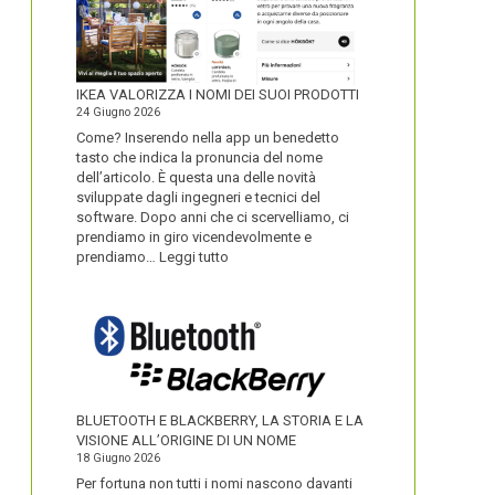
IKEA VALORIZZA I NOMI DEI SUOI PRODOTTI
24 Giugno 2026
Come? Inserendo nella app un benedetto
tasto che indica la pronuncia del nome
dell’articolo. È questa una delle novità
sviluppate dagli ingegneri e tecnici del
software. Dopo anni che ci scervelliamo, ci
prendiamo in giro vicendevolmente e
:
prendiamo…
Leggi tutto
IKEA
VALORIZZA
I
NOMI
DEI
SUOI
PRODOTTI
BLUETOOTH E BLACKBERRY, LA STORIA E LA
VISIONE ALL’ORIGINE DI UN NOME
18 Giugno 2026
Per fortuna non tutti i nomi nascono davanti