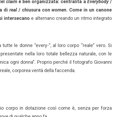
del
claim
è ben organizzata: centralità a
Everybody
/
sa di
real
/ chiusura con
women
. Come in un canone
si intersecano
e alternano creando un ritmo integrato
 tutte le donne “every-”, al loro corpo “reale” vero. Si
presentate nella loro totale bellezza naturale, con le
ica ogni donna”. Proprio perché il fotografo Giovanni
reale, corporea verità della faccenda.
prio corpo in dotazione così come è, senza per forza
Dove di qualche anno fa.