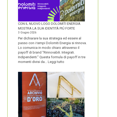
CON IL NUOVO LOGO DOLOMITI ENERGIA
MOSTRA LA SUA IDENTITÀ PIÚ FORTE
3 Giugno 2026
Per dichiarare la sua strategia ed essere al
passo con i tempi Dolomiti Energia si rinnova.
Lo comunica in modo chiaro attraverso il
payoff di brand “Rinnovabili. Integrati.
Indipendenti.” Questa formula di payoff in tre
:
momenti divisi da…
Leggi tutto
CON
IL
NUOVO
LOGO
DOLOMITI
ENERGIA
MOSTRA
LA
SUA
IDENTITÀ
PIÚ