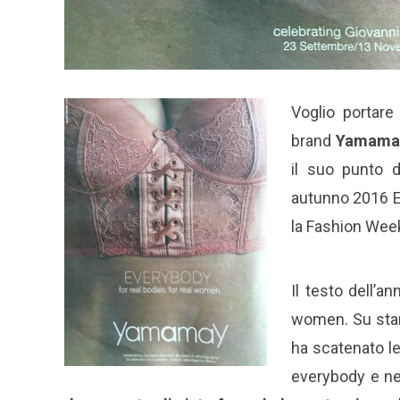
Voglio portare
brand
Yamama
il suo punto d
autunno 2016 Ev
la Fashion Week
Il testo dell’a
women. Su stam
ha scatenato le
everybody e ne