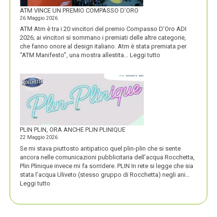
FORTE
ATM VINCE UN PREMIO COMPASSO D’ORO
26 Maggio 2026
ATM Atm è tra i 20 vincitori del premio Compasso D’Oro ADI
2026; ai vincitori si sommano i premiati delle altre categorie,
che fanno onore al design italiano. Atm è stata premiata per
:
“ATM Manifesto”, una mostra allestita…
Leggi tutto
ATM
VINCE
UN
PREMIO
COMPASSO
D’ORO
PLIN PLIN, ORA ANCHE PLIN PLINIQUE
22 Maggio 2026
Se mi stava piuttosto antipatico quel plin-plin che si sente
ancora nelle comunicazioni pubblicitaria dell’acqua Rocchetta,
Plin Plinique invece mi fa sorridere. PLIN In rete si legge che sia
stata l’acqua Uliveto (stesso gruppo di Rocchetta) negli ani…
:
Leggi tutto
PLIN
PLIN,
ORA