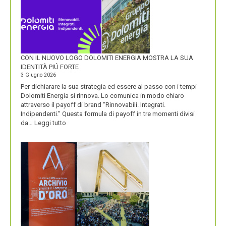
CON IL NUOVO LOGO DOLOMITI ENERGIA MOSTRA LA SUA
IDENTITÀ PIÚ FORTE
3 Giugno 2026
Per dichiarare la sua strategia ed essere al passo con i tempi
Dolomiti Energia si rinnova. Lo comunica in modo chiaro
attraverso il payoff di brand “Rinnovabili. Integrati.
Indipendenti.” Questa formula di payoff in tre momenti divisi
:
da…
Leggi tutto
CON
IL
NUOVO
LOGO
DOLOMITI
ENERGIA
MOSTRA
LA
SUA
IDENTITÀ
PIÚ