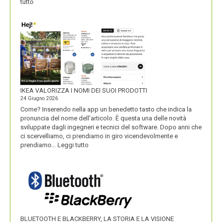
:
tutto
UNOBRAVO
IKEA VALORIZZA I NOMI DEI SUOI PRODOTTI
24 Giugno 2026
Come? Inserendo nella app un benedetto tasto che indica la
pronuncia del nome dell’articolo. È questa una delle novità
sviluppate dagli ingegneri e tecnici del software. Dopo anni che
ci scervelliamo, ci prendiamo in giro vicendevolmente e
:
prendiamo…
Leggi tutto
IKEA
VALORIZZA
I
NOMI
DEI
SUOI
PRODOTTI
BLUETOOTH E BLACKBERRY, LA STORIA E LA VISIONE