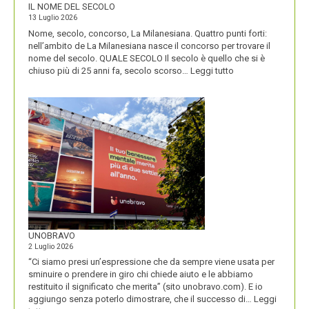
IL NOME DEL SECOLO
13 Luglio 2026
Nome, secolo, concorso, La Milanesiana. Quattro punti forti:
nell’ambito de La Milanesiana nasce il concorso per trovare il
nome del secolo. QUALE SECOLO Il secolo è quello che si è
:
chiuso più di 25 anni fa, secolo scorso…
Leggi tutto
IL
NOME
DEL
SECOLO
UNOBRAVO
2 Luglio 2026
“Ci siamo presi un’espressione che da sempre viene usata per
sminuire o prendere in giro chi chiede aiuto e le abbiamo
restituito il significato che merita” (sito unobravo.com). E io
aggiungo senza poterlo dimostrare, che il successo di…
Leggi