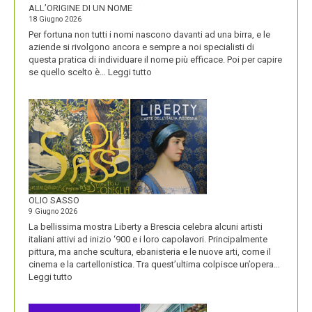
ALL’ORIGINE DI UN NOME
18 Giugno 2026
Per fortuna non tutti i nomi nascono davanti ad una birra, e le
aziende si rivolgono ancora e sempre a noi specialisti di
questa pratica di individuare il nome più efficace. Poi per capire
:
se quello scelto è…
Leggi tutto
BLUETOOTH
E
BLACKBERRY,
LA
STORIA
E
LA
VISIONE
ALL’ORIGINE
DI
OLIO SASSO
UN
9 Giugno 2026
NOME
La bellissima mostra Liberty a Brescia celebra alcuni artisti
italiani attivi ad inizio ‘900 e i loro capolavori. Principalmente
pittura, ma anche scultura, ebanisteria e le nuove arti, come il
cinema e la cartellonistica. Tra quest’ultima colpisce un’opera…
:
Leggi tutto
OLIO
SASSO