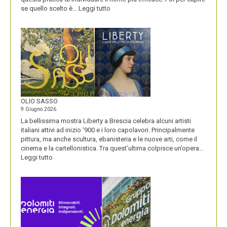
:
se quello scelto è…
Leggi tutto
BLUETOOTH
E
BLACKBERRY,
LA
STORIA
E
LA
VISIONE
ALL’ORIGINE
DI
OLIO SASSO
UN
9 Giugno 2026
NOME
La bellissima mostra Liberty a Brescia celebra alcuni artisti
italiani attivi ad inizio ‘900 e i loro capolavori. Principalmente
pittura, ma anche scultura, ebanisteria e le nuove arti, come il
cinema e la cartellonistica. Tra quest’ultima colpisce un’opera…
:
Leggi tutto
OLIO
SASSO