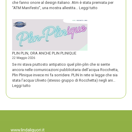
che fanno onore al design italiano. Atm è stata premiata per
:
“ATM Manifesto”, una mostra allestita…
Leggi tutto
ATM
VINCE
UN
PREMIO
COMPASSO
D’ORO
PLIN PLIN, ORA ANCHE PLIN PLINIQUE
22 Maggio 2026
Se mi stava piuttosto antipatico quel plin-plin che si sente
ancora nelle comunicazioni pubblicitaria dell’acqua Rocchetta,
Plin Plinique invece mi fa sorridere. PLIN In rete si legge che sia
stata l’acqua Uliveto (stesso gruppo di Rocchetta) negli ani…
:
Leggi tutto
PLIN
PLIN,
ORA
ANCHE
PLIN
PLINIQUE
www.lindaliguori.it