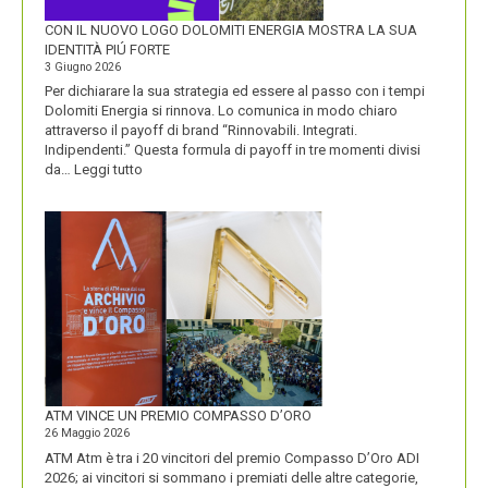
CON IL NUOVO LOGO DOLOMITI ENERGIA MOSTRA LA SUA
IDENTITÀ PIÚ FORTE
3 Giugno 2026
Per dichiarare la sua strategia ed essere al passo con i tempi
Dolomiti Energia si rinnova. Lo comunica in modo chiaro
attraverso il payoff di brand “Rinnovabili. Integrati.
Indipendenti.” Questa formula di payoff in tre momenti divisi
:
da…
Leggi tutto
CON
IL
NUOVO
LOGO
DOLOMITI
ENERGIA
MOSTRA
LA
SUA
IDENTITÀ
PIÚ
FORTE
ATM VINCE UN PREMIO COMPASSO D’ORO
26 Maggio 2026
ATM Atm è tra i 20 vincitori del premio Compasso D’Oro ADI
2026; ai vincitori si sommano i premiati delle altre categorie,