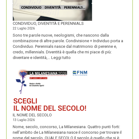
CONDIVIDUO, DIVENTITÀ E PERENNIALS
22 Luglio 2026
Sono tre parole nuove, neologismi, che nascono dalla
combinazione di altre parole. Condivisione + Individuo porta a
Condividuo. Perennials nasce dal matrimonio di perenne e,
credo, millennials. Diventità è quella che mi piace di più:
:
diventare e identità,…
Leggi tutto
CONDIVIDUO,
DIVENTITÀ
E
PERENNIALS
IL NOME DEL SECOLO
13 Luglio 2026
Nome, secolo, concorso, La Milanesiana. Quattro punti forti:
nell’ambito de La Milanesiana nasce il concorso per trovare il
nome del secolo. QUALE SECOLO Il secolo è quello che si è