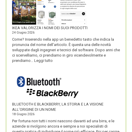
IKEA VALORIZZA I NOMI DEI SUOI PRODOTTI
24 Giugno 2026
Come? Inserendo nella app un benedetto tasto che indica la
pronuncia del nome dell’articolo. È questa una delle novità
sviluppate dagli ingegneri e tecnici del software. Dopo anni che
ci scervelliamo, ci prendiamo in giro vicendevolmente e
:
prendiamo…
Leggi tutto
IKEA
VALORIZZA
I
NOMI
DEI
SUOI
PRODOTTI
BLUETOOTH E BLACKBERRY, LA STORIA E LA VISIONE
ALL’ORIGINE DI UN NOME
18 Giugno 2026
Per fortuna non tutti i nomi nascono davanti ad una birra, e le
aziende si rivolgono ancora e sempre a noi specialisti di
questa pratica di individuare il nome più efficace. Poi per capire