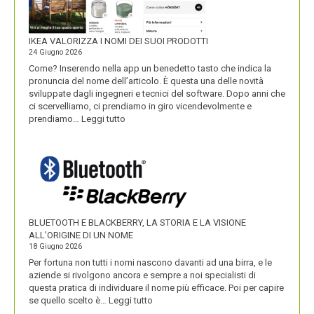
IKEA VALORIZZA I NOMI DEI SUOI PRODOTTI
24 Giugno 2026
Come? Inserendo nella app un benedetto tasto che indica la
pronuncia del nome dell’articolo. È questa una delle novità
sviluppate dagli ingegneri e tecnici del software. Dopo anni che
ci scervelliamo, ci prendiamo in giro vicendevolmente e
:
prendiamo…
Leggi tutto
IKEA
VALORIZZA
I
NOMI
DEI
SUOI
PRODOTTI
BLUETOOTH E BLACKBERRY, LA STORIA E LA VISIONE
ALL’ORIGINE DI UN NOME
18 Giugno 2026
Per fortuna non tutti i nomi nascono davanti ad una birra, e le
aziende si rivolgono ancora e sempre a noi specialisti di
questa pratica di individuare il nome più efficace. Poi per capire
:
se quello scelto è…
Leggi tutto
BLUETOOTH