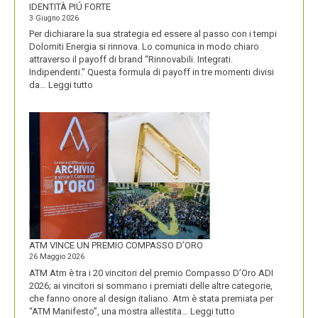
IDENTITÀ PIÚ FORTE
3 Giugno 2026
Per dichiarare la sua strategia ed essere al passo con i tempi
Dolomiti Energia si rinnova. Lo comunica in modo chiaro
attraverso il payoff di brand “Rinnovabili. Integrati.
Indipendenti.” Questa formula di payoff in tre momenti divisi
:
da…
Leggi tutto
CON
IL
NUOVO
LOGO
DOLOMITI
ENERGIA
MOSTRA
LA
SUA
IDENTITÀ
PIÚ
FORTE
ATM VINCE UN PREMIO COMPASSO D’ORO
26 Maggio 2026
ATM Atm è tra i 20 vincitori del premio Compasso D’Oro ADI
2026; ai vincitori si sommano i premiati delle altre categorie,
che fanno onore al design italiano. Atm è stata premiata per
:
“ATM Manifesto”, una mostra allestita…
Leggi tutto