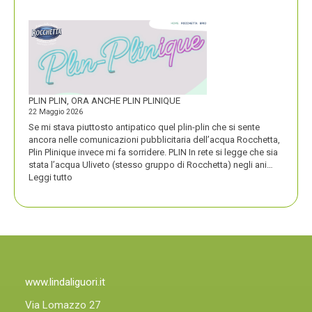
ATM
VINCE
UN
PREMIO
COMPASSO
D’ORO
PLIN PLIN, ORA ANCHE PLIN PLINIQUE
22 Maggio 2026
Se mi stava piuttosto antipatico quel plin-plin che si sente
ancora nelle comunicazioni pubblicitaria dell’acqua Rocchetta,
Plin Plinique invece mi fa sorridere. PLIN In rete si legge che sia
stata l’acqua Uliveto (stesso gruppo di Rocchetta) negli ani…
:
Leggi tutto
PLIN
PLIN,
ORA
ANCHE
PLIN
PLINIQUE
www.lindaliguori.it
Via Lomazzo 27