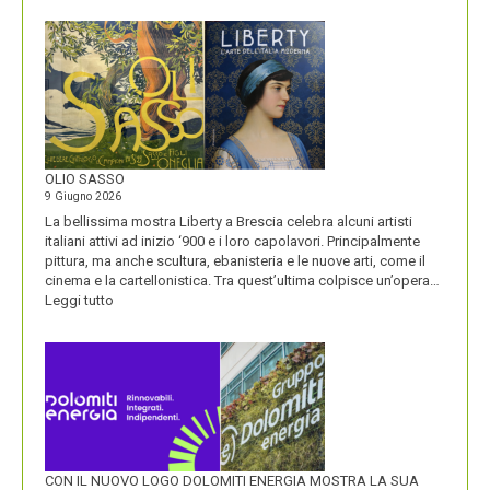
E
BLACKBERRY,
LA
STORIA
E
LA
VISIONE
ALL’ORIGINE
DI
OLIO SASSO
UN
9 Giugno 2026
NOME
La bellissima mostra Liberty a Brescia celebra alcuni artisti
italiani attivi ad inizio ‘900 e i loro capolavori. Principalmente
pittura, ma anche scultura, ebanisteria e le nuove arti, come il
cinema e la cartellonistica. Tra quest’ultima colpisce un’opera…
:
Leggi tutto
OLIO
SASSO
CON IL NUOVO LOGO DOLOMITI ENERGIA MOSTRA LA SUA