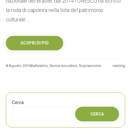
nazionale del Brasile; dal 2014 l'UNESCO ha iscritto
la roda di capoeira nella lista del patrimonio
culturale...
SCOPRI DI PIÙ
8 Agosto 2016
Battesimo
,
Nome evocativo
,
Soprannome
naming
Cerca
CERCA