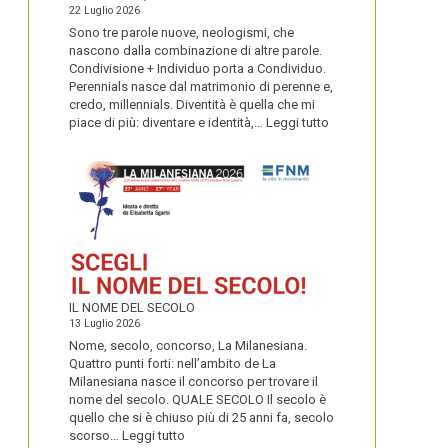
22 Luglio 2026
Sono tre parole nuove, neologismi, che
nascono dalla combinazione di altre parole.
Condivisione + Individuo porta a Condividuo.
Perennials nasce dal matrimonio di perenne e,
credo, millennials. Diventità è quella che mi
:
piace di più: diventare e identità,…
Leggi tutto
CONDIVIDUO,
DIVENTITÀ
E
PERENNIALS
IL NOME DEL SECOLO
13 Luglio 2026
Nome, secolo, concorso, La Milanesiana.
Quattro punti forti: nell’ambito de La
Milanesiana nasce il concorso per trovare il
nome del secolo. QUALE SECOLO Il secolo è
quello che si è chiuso più di 25 anni fa, secolo
:
scorso…
Leggi tutto