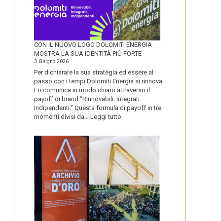
CON IL NUOVO LOGO DOLOMITI ENERGIA
MOSTRA LA SUA IDENTITÀ PIÚ FORTE
3 Giugno 2026
Per dichiarare la sua strategia ed essere al
passo con i tempi Dolomiti Energia si rinnova.
Lo comunica in modo chiaro attraverso il
payoff di brand “Rinnovabili. Integrati.
Indipendenti.” Questa formula di payoff in tre
:
momenti divisi da…
Leggi tutto
CON
IL
NUOVO
LOGO
DOLOMITI
ENERGIA
MOSTRA
LA
SUA
IDENTITÀ
PIÚ