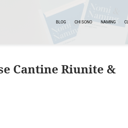
BLOG
CHI SONO
NAMING
C
e Cantine Riunite &