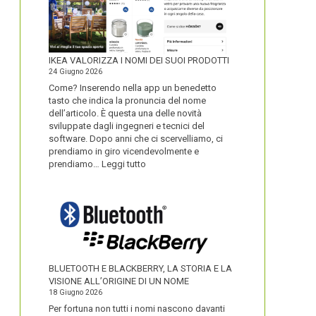
IKEA VALORIZZA I NOMI DEI SUOI PRODOTTI
24 Giugno 2026
Come? Inserendo nella app un benedetto
tasto che indica la pronuncia del nome
dell’articolo. È questa una delle novità
sviluppate dagli ingegneri e tecnici del
software. Dopo anni che ci scervelliamo, ci
prendiamo in giro vicendevolmente e
:
prendiamo…
Leggi tutto
IKEA
VALORIZZA
I
NOMI
DEI
SUOI
PRODOTTI
BLUETOOTH E BLACKBERRY, LA STORIA E LA
VISIONE ALL’ORIGINE DI UN NOME
18 Giugno 2026
Per fortuna non tutti i nomi nascono davanti