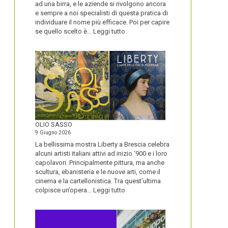
ad una birra, e le aziende si rivolgono ancora
e sempre a noi specialisti di questa pratica di
individuare il nome più efficace. Poi per capire
:
se quello scelto è…
Leggi tutto
BLUETOOTH
E
BLACKBERRY,
LA
STORIA
E
LA
VISIONE
ALL’ORIGINE
DI
OLIO SASSO
UN
9 Giugno 2026
NOME
La bellissima mostra Liberty a Brescia celebra
alcuni artisti italiani attivi ad inizio ‘900 e i loro
capolavori. Principalmente pittura, ma anche
scultura, ebanisteria e le nuove arti, come il
cinema e la cartellonistica. Tra quest’ultima
:
colpisce un’opera…
Leggi tutto
OLIO
SASSO