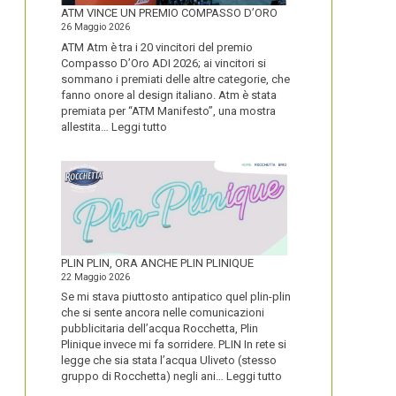
FORTE
ATM VINCE UN PREMIO COMPASSO D’ORO
26 Maggio 2026
ATM Atm è tra i 20 vincitori del premio
Compasso D’Oro ADI 2026; ai vincitori si
sommano i premiati delle altre categorie, che
fanno onore al design italiano. Atm è stata
premiata per “ATM Manifesto”, una mostra
:
allestita…
Leggi tutto
ATM
VINCE
UN
PREMIO
COMPASSO
D’ORO
PLIN PLIN, ORA ANCHE PLIN PLINIQUE
22 Maggio 2026
Se mi stava piuttosto antipatico quel plin-plin
che si sente ancora nelle comunicazioni
pubblicitaria dell’acqua Rocchetta, Plin
Plinique invece mi fa sorridere. PLIN In rete si
legge che sia stata l’acqua Uliveto (stesso
:
gruppo di Rocchetta) negli ani…
Leggi tutto
PLIN