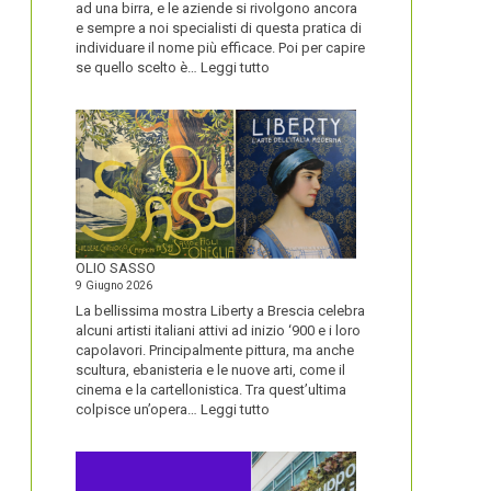
ad una birra, e le aziende si rivolgono ancora
e sempre a noi specialisti di questa pratica di
individuare il nome più efficace. Poi per capire
:
se quello scelto è…
Leggi tutto
BLUETOOTH
E
BLACKBERRY,
LA
STORIA
E
LA
VISIONE
ALL’ORIGINE
DI
OLIO SASSO
UN
9 Giugno 2026
NOME
La bellissima mostra Liberty a Brescia celebra
alcuni artisti italiani attivi ad inizio ‘900 e i loro
capolavori. Principalmente pittura, ma anche
scultura, ebanisteria e le nuove arti, come il
cinema e la cartellonistica. Tra quest’ultima
:
colpisce un’opera…
Leggi tutto
OLIO
SASSO