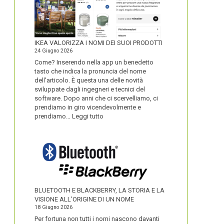
IKEA VALORIZZA I NOMI DEI SUOI PRODOTTI
24 Giugno 2026
Come? Inserendo nella app un benedetto
tasto che indica la pronuncia del nome
dell’articolo. È questa una delle novità
sviluppate dagli ingegneri e tecnici del
software. Dopo anni che ci scervelliamo, ci
prendiamo in giro vicendevolmente e
:
prendiamo…
Leggi tutto
IKEA
VALORIZZA
I
NOMI
DEI
SUOI
PRODOTTI
BLUETOOTH E BLACKBERRY, LA STORIA E LA
VISIONE ALL’ORIGINE DI UN NOME
18 Giugno 2026
Per fortuna non tutti i nomi nascono davanti