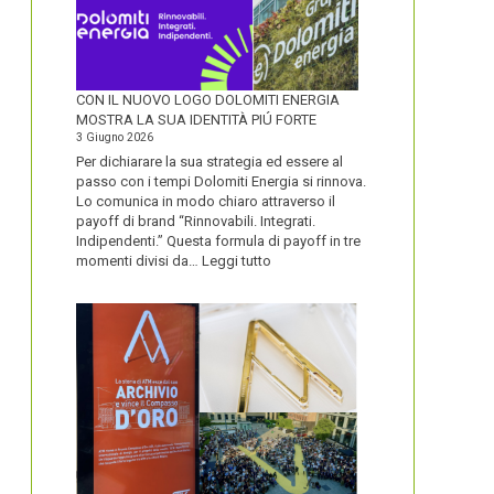
CON IL NUOVO LOGO DOLOMITI ENERGIA
MOSTRA LA SUA IDENTITÀ PIÚ FORTE
3 Giugno 2026
Per dichiarare la sua strategia ed essere al
passo con i tempi Dolomiti Energia si rinnova.
Lo comunica in modo chiaro attraverso il
payoff di brand “Rinnovabili. Integrati.
Indipendenti.” Questa formula di payoff in tre
:
momenti divisi da…
Leggi tutto
CON
IL
NUOVO
LOGO
DOLOMITI
ENERGIA
MOSTRA
LA
SUA
IDENTITÀ
PIÚ