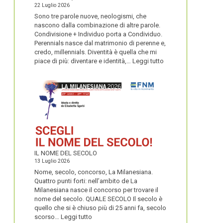
22 Luglio 2026
Sono tre parole nuove, neologismi, che
nascono dalla combinazione di altre parole.
Condivisione + Individuo porta a Condividuo.
Perennials nasce dal matrimonio di perenne e,
credo, millennials. Diventità è quella che mi
:
piace di più: diventare e identità,…
Leggi tutto
CONDIVIDUO,
DIVENTITÀ
E
PERENNIALS
IL NOME DEL SECOLO
13 Luglio 2026
Nome, secolo, concorso, La Milanesiana.
Quattro punti forti: nell’ambito de La
Milanesiana nasce il concorso per trovare il
nome del secolo. QUALE SECOLO Il secolo è
quello che si è chiuso più di 25 anni fa, secolo
:
scorso…
Leggi tutto