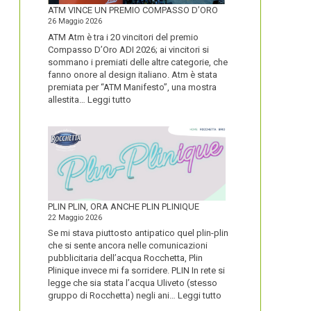
FORTE
ATM VINCE UN PREMIO COMPASSO D’ORO
26 Maggio 2026
ATM Atm è tra i 20 vincitori del premio
Compasso D’Oro ADI 2026; ai vincitori si
sommano i premiati delle altre categorie, che
fanno onore al design italiano. Atm è stata
premiata per “ATM Manifesto”, una mostra
:
allestita…
Leggi tutto
ATM
VINCE
UN
PREMIO
COMPASSO
D’ORO
PLIN PLIN, ORA ANCHE PLIN PLINIQUE
22 Maggio 2026
Se mi stava piuttosto antipatico quel plin-plin
che si sente ancora nelle comunicazioni
pubblicitaria dell’acqua Rocchetta, Plin
Plinique invece mi fa sorridere. PLIN In rete si
legge che sia stata l’acqua Uliveto (stesso
:
gruppo di Rocchetta) negli ani…
Leggi tutto
PLIN