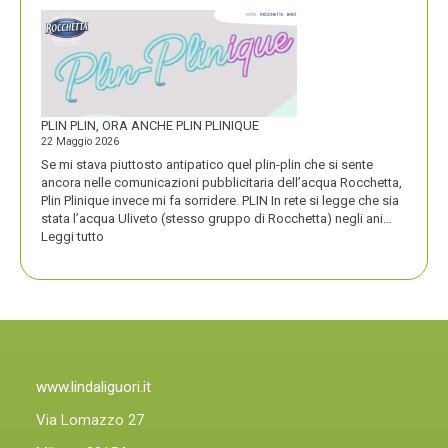
VINCE
UN
PREMIO
COMPASSO
D’ORO
PLIN PLIN, ORA ANCHE PLIN PLINIQUE
22 Maggio 2026
Se mi stava piuttosto antipatico quel plin-plin che si sente
ancora nelle comunicazioni pubblicitaria dell’acqua Rocchetta,
Plin Plinique invece mi fa sorridere. PLIN In rete si legge che sia
stata l’acqua Uliveto (stesso gruppo di Rocchetta) negli ani…
:
Leggi tutto
PLIN
PLIN,
ORA
ANCHE
PLIN
PLINIQUE
www.lindaliguori.it
Via Lomazzo 27