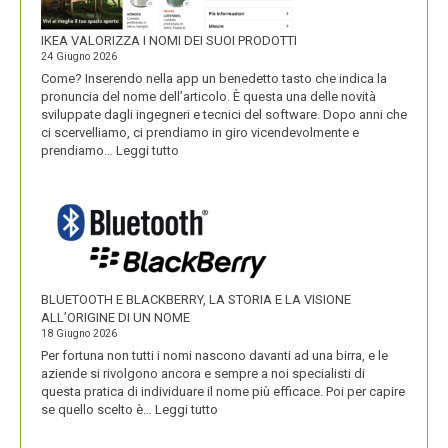
IKEA VALORIZZA I NOMI DEI SUOI PRODOTTI
24 Giugno 2026
Come? Inserendo nella app un benedetto tasto che indica la
pronuncia del nome dell’articolo. È questa una delle novità
sviluppate dagli ingegneri e tecnici del software. Dopo anni che
ci scervelliamo, ci prendiamo in giro vicendevolmente e
:
prendiamo…
Leggi tutto
IKEA
VALORIZZA
I
NOMI
DEI
SUOI
PRODOTTI
BLUETOOTH E BLACKBERRY, LA STORIA E LA VISIONE
ALL’ORIGINE DI UN NOME
18 Giugno 2026
Per fortuna non tutti i nomi nascono davanti ad una birra, e le
aziende si rivolgono ancora e sempre a noi specialisti di
questa pratica di individuare il nome più efficace. Poi per capire
:
se quello scelto è…
Leggi tutto
BLUETOOTH
E