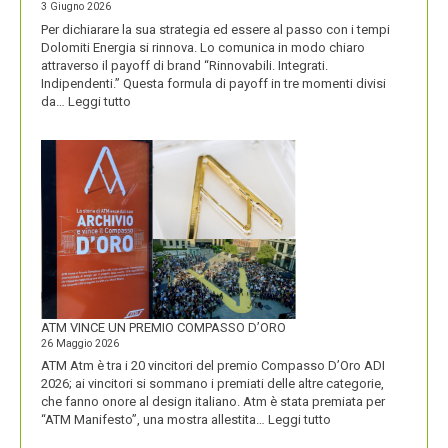
3 Giugno 2026
Per dichiarare la sua strategia ed essere al passo con i tempi
Dolomiti Energia si rinnova. Lo comunica in modo chiaro
attraverso il payoff di brand “Rinnovabili. Integrati.
Indipendenti.” Questa formula di payoff in tre momenti divisi
:
da…
Leggi tutto
CON
IL
NUOVO
LOGO
DOLOMITI
ENERGIA
MOSTRA
LA
SUA
IDENTITÀ
PIÚ
FORTE
ATM VINCE UN PREMIO COMPASSO D’ORO
26 Maggio 2026
ATM Atm è tra i 20 vincitori del premio Compasso D’Oro ADI
2026; ai vincitori si sommano i premiati delle altre categorie,
che fanno onore al design italiano. Atm è stata premiata per
:
“ATM Manifesto”, una mostra allestita…
Leggi tutto
ATM