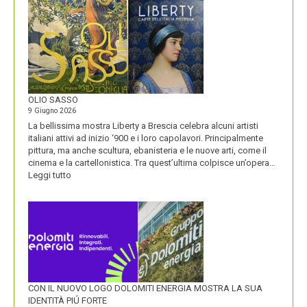
BLACKBERRY,
LA
STORIA
E
LA
VISIONE
ALL’ORIGINE
DI
OLIO SASSO
UN
9 Giugno 2026
NOME
La bellissima mostra Liberty a Brescia celebra alcuni artisti
italiani attivi ad inizio ‘900 e i loro capolavori. Principalmente
pittura, ma anche scultura, ebanisteria e le nuove arti, come il
cinema e la cartellonistica. Tra quest’ultima colpisce un’opera…
:
Leggi tutto
OLIO
SASSO
CON IL NUOVO LOGO DOLOMITI ENERGIA MOSTRA LA SUA
IDENTITÀ PIÚ FORTE