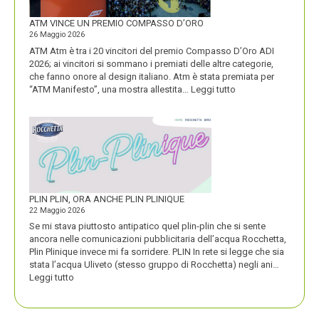
PIÚ
FORTE
ATM VINCE UN PREMIO COMPASSO D’ORO
26 Maggio 2026
ATM Atm è tra i 20 vincitori del premio Compasso D’Oro ADI
2026; ai vincitori si sommano i premiati delle altre categorie,
che fanno onore al design italiano. Atm è stata premiata per
:
“ATM Manifesto”, una mostra allestita…
Leggi tutto
ATM
VINCE
UN
PREMIO
COMPASSO
D’ORO
PLIN PLIN, ORA ANCHE PLIN PLINIQUE
22 Maggio 2026
Se mi stava piuttosto antipatico quel plin-plin che si sente
ancora nelle comunicazioni pubblicitaria dell’acqua Rocchetta,
Plin Plinique invece mi fa sorridere. PLIN In rete si legge che sia
stata l’acqua Uliveto (stesso gruppo di Rocchetta) negli ani…
:
Leggi tutto
PLIN
PLIN,
ORA