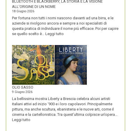
BLUETOOTH E BLACKBERRY, LA STORIA E LA VISIONE
ALL’ORIGINE DI UN NOME
18 Giugno 2026
Per fortuna non tutti i nomi nascono davanti ad una birra, e le
aziende si rivolgono ancora e sempre a noi specialisti di
questa pratica di individuare il nome più efficace. Poi per capire
:
se quello scelto è…
Leggi tutto
BLUETOOTH
E
BLACKBERRY,
LA
STORIA
E
LA
VISIONE
ALL’ORIGINE
DI
OLIO SASSO
UN
9 Giugno 2026
NOME
La bellissima mostra Liberty a Brescia celebra alcuni artisti
italiani attivi ad inizio ‘900 e i loro capolavori. Principalmente
pittura, ma anche scultura, ebanisteria e le nuove arti, come il
cinema e la cartellonistica. Tra quest’ultima colpisce un’opera…
:
Leggi tutto
OLIO
SASSO