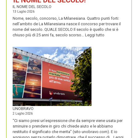
IL NOME DEL SECOLO
13 Luglio 2026
Nome, secolo, concorso, La Milanesiana. Quattro punti forti:
nell’ambito de La Milanesiana nasce il concorso per trovare il
nome del secolo. QUALE SECOLO Il secolo è quello che si è
:
chiuso più di 25 anni fa, secolo scorso…
Leggi tutto
IL
NOME
DEL
SECOLO
UNOBRAVO
2 Luglio 2026
“Ci siamo presi un’espressione che da sempre viene usata per
sminuire o prendere in giro chi chiede aiuto e le abbiamo
restituito il significato che merita” (sito unobravo.com). E io
aggiungo senza poterlo dimostrare, che il successo di…
Leggi