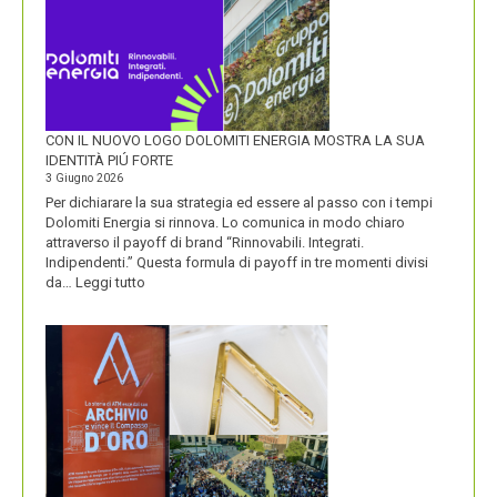
CON IL NUOVO LOGO DOLOMITI ENERGIA MOSTRA LA SUA
IDENTITÀ PIÚ FORTE
3 Giugno 2026
Per dichiarare la sua strategia ed essere al passo con i tempi
Dolomiti Energia si rinnova. Lo comunica in modo chiaro
attraverso il payoff di brand “Rinnovabili. Integrati.
Indipendenti.” Questa formula di payoff in tre momenti divisi
:
da…
Leggi tutto
CON
IL
NUOVO
LOGO
DOLOMITI
ENERGIA
MOSTRA
LA
SUA
IDENTITÀ