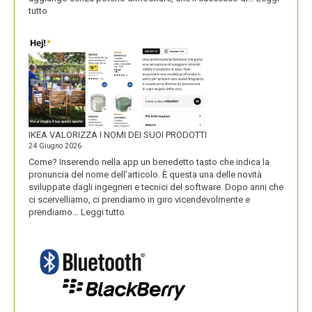
:
tutto
UNOBRAVO
IKEA VALORIZZA I NOMI DEI SUOI PRODOTTI
24 Giugno 2026
Come? Inserendo nella app un benedetto tasto che indica la
pronuncia del nome dell’articolo. È questa una delle novità
sviluppate dagli ingegneri e tecnici del software. Dopo anni che
ci scervelliamo, ci prendiamo in giro vicendevolmente e
:
prendiamo…
Leggi tutto
IKEA
VALORIZZA
I
NOMI
DEI
SUOI
PRODOTTI