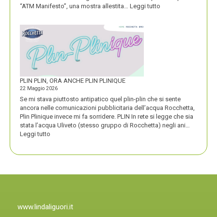
:
“ATM Manifesto”, una mostra allestita…
Leggi tutto
ATM
VINCE
UN
PREMIO
COMPASSO
D’ORO
PLIN PLIN, ORA ANCHE PLIN PLINIQUE
22 Maggio 2026
Se mi stava piuttosto antipatico quel plin-plin che si sente
ancora nelle comunicazioni pubblicitaria dell’acqua Rocchetta,
Plin Plinique invece mi fa sorridere. PLIN In rete si legge che sia
stata l’acqua Uliveto (stesso gruppo di Rocchetta) negli ani…
:
Leggi tutto
PLIN
PLIN,
ORA
ANCHE
PLIN
PLINIQUE
www.lindaliguori.it