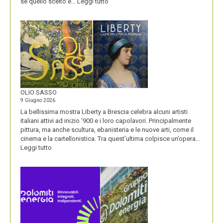
:
se quello scelto è…
Leggi tutto
BLUETOOTH
E
BLACKBERRY,
LA
STORIA
E
LA
VISIONE
ALL’ORIGINE
DI
OLIO SASSO
UN
9 Giugno 2026
NOME
La bellissima mostra Liberty a Brescia celebra alcuni artisti
italiani attivi ad inizio ‘900 e i loro capolavori. Principalmente
pittura, ma anche scultura, ebanisteria e le nuove arti, come il
cinema e la cartellonistica. Tra quest’ultima colpisce un’opera…
:
Leggi tutto
OLIO
SASSO