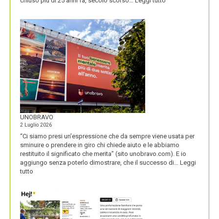
chiuso più di 25 anni fa, secolo scorso…
Leggi tutto
IL
NOME
DEL
SECOLO
UNOBRAVO
2 Luglio 2026
“Ci siamo presi un’espressione che da sempre viene usata per
sminuire o prendere in giro chi chiede aiuto e le abbiamo
restituito il significato che merita” (sito unobravo.com). E io
aggiungo senza poterlo dimostrare, che il successo di…
Leggi
:
tutto
UNOBRAVO