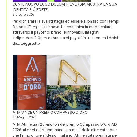
CON IL NUOVO LOGO DOLOMITI ENERGIA MOSTRA LA SUA
IDENTITÀ PIÚ FORTE
3 Giugno 2026
Per dichiarare la sua strategia ed essere al passo con i tempi
Dolomiti Energia si rinnova. Lo comunica in modo chiaro
attraverso il payoff di brand “Rinnovabili. Integrati.
Indipendenti.” Questa formula di payoff in tre momenti divisi
:
da…
Leggi tutto
CON
IL
NUOVO
LOGO
DOLOMITI
ENERGIA
MOSTRA
LA
SUA
IDENTITÀ
PIÚ
FORTE
ATM VINCE UN PREMIO COMPASSO D’ORO
26 Maggio 2026
ATM Atm è tra i 20 vincitori del premio Compasso D’Oro ADI
2026; ai vincitori si sommano i premiati delle altre categorie,
che fanno onore al design italiano. Atm è stata premiata per