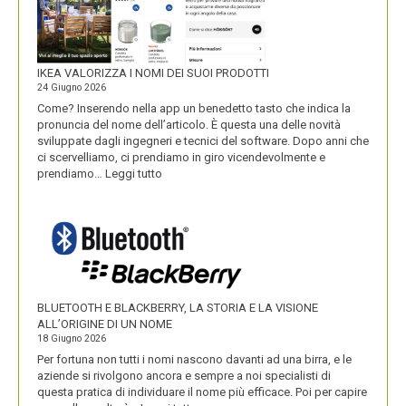
IKEA VALORIZZA I NOMI DEI SUOI PRODOTTI
24 Giugno 2026
Come? Inserendo nella app un benedetto tasto che indica la
pronuncia del nome dell’articolo. È questa una delle novità
sviluppate dagli ingegneri e tecnici del software. Dopo anni che
ci scervelliamo, ci prendiamo in giro vicendevolmente e
:
prendiamo…
Leggi tutto
IKEA
VALORIZZA
I
NOMI
DEI
SUOI
PRODOTTI
BLUETOOTH E BLACKBERRY, LA STORIA E LA VISIONE
ALL’ORIGINE DI UN NOME
18 Giugno 2026
Per fortuna non tutti i nomi nascono davanti ad una birra, e le
aziende si rivolgono ancora e sempre a noi specialisti di
questa pratica di individuare il nome più efficace. Poi per capire