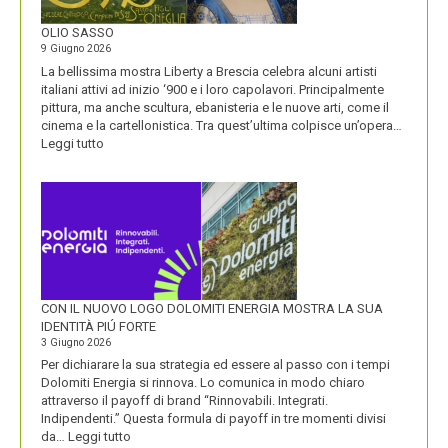
ALL’ORIGINE
DI
OLIO SASSO
UN
9 Giugno 2026
NOME
La bellissima mostra Liberty a Brescia celebra alcuni artisti
italiani attivi ad inizio ‘900 e i loro capolavori. Principalmente
pittura, ma anche scultura, ebanisteria e le nuove arti, come il
cinema e la cartellonistica. Tra quest’ultima colpisce un’opera…
:
Leggi tutto
OLIO
SASSO
CON IL NUOVO LOGO DOLOMITI ENERGIA MOSTRA LA SUA
IDENTITÀ PIÚ FORTE
3 Giugno 2026
Per dichiarare la sua strategia ed essere al passo con i tempi
Dolomiti Energia si rinnova. Lo comunica in modo chiaro
attraverso il payoff di brand “Rinnovabili. Integrati.
Indipendenti.” Questa formula di payoff in tre momenti divisi
:
da…
Leggi tutto