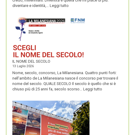
credo, millennials. Diventità è quella che mi piace di più:
:
diventare e identità,…
Leggi tutto
CONDIVIDUO,
DIVENTITÀ
E
PERENNIALS
IL NOME DEL SECOLO
13 Luglio 2026
Nome, secolo, concorso, La Milanesiana. Quattro punti forti:
nell’ambito de La Milanesiana nasce il concorso per trovare il
nome del secolo. QUALE SECOLO Il secolo è quello che si è
:
chiuso più di 25 anni fa, secolo scorso…
Leggi tutto
IL
NOME
DEL
SECOLO