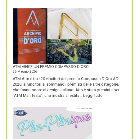
CON
IL
NUOVO
LOGO
DOLOMITI
ENERGIA
MOSTRA
LA
SUA
IDENTITÀ
PIÚ
FORTE
ATM VINCE UN PREMIO COMPASSO D’ORO
26 Maggio 2026
ATM Atm è tra i 20 vincitori del premio Compasso D’Oro ADI
2026; ai vincitori si sommano i premiati delle altre categorie,
che fanno onore al design italiano. Atm è stata premiata per
:
“ATM Manifesto”, una mostra allestita…
Leggi tutto
ATM
VINCE
UN
PREMIO
COMPASSO
D’ORO