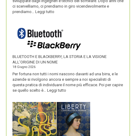
sviluppate dagli ingegneri e tecnici del software. Dopo anni che
ci scervelliamo, ci prendiamo in giro vicendevolmente e
:
prendiamo…
Leggi tutto
IKEA
VALORIZZA
I
NOMI
DEI
SUOI
PRODOTTI
BLUETOOTH E BLACKBERRY, LA STORIA E LA VISIONE
ALL’ORIGINE DI UN NOME
18 Giugno 2026
Per fortuna non tutti i nomi nascono davanti ad una birra, e le
aziende si rivolgono ancora e sempre a noi specialisti di
questa pratica di individuare il nome più efficace. Poi per capire
:
se quello scelto è…
Leggi tutto
BLUETOOTH
E
BLACKBERRY,
LA
STORIA
E
LA
VISIONE