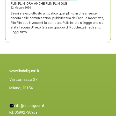
PLIN PLIN, ORA ANCHE PLIN PLINIQUE
22 Maggio 2026
Se mi stava piuttosto antipatico quel plin-plin che si sente
ancora nelle comunicazioni pubblicitaria dell’acqua Rocchetta,
Plin Plinique invece mi fa sorridere. PLIN In rete si legge che sia
stata l’acqua Uliveto (stesso gruppo di Rocchetta) negli ani…
:
Leggi tutto
PLIN
PLIN,
ORA
ANCHE
PLIN
PLINIQUE
www.lindaliguori.it
Via Lomazzo 27
Milano, 20154
info@lindaliguori.it
P.I. 05992730969