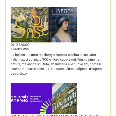
BLUETOOTH
E
BLACKBERRY,
LA
STORIA
E
LA
VISIONE
ALL’ORIGINE
DI
OLIO SASSO
UN
9 Giugno 2026
NOME
La bellissima mostra Liberty a Brescia celebra alcuni artisti
italiani attivi ad inizio ‘900 e i loro capolavori. Principalmente
pittura, ma anche scultura, ebanisteria e le nuove arti, come il
cinema e la cartellonistica. Tra quest’ultima colpisce un’opera…
:
Leggi tutto
OLIO
SASSO