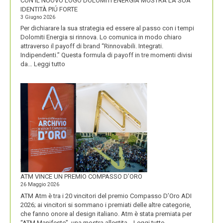
CON IL NUOVO LOGO DOLOMITI ENERGIA MOSTRA LA SUA
IDENTITÀ PIÚ FORTE
3 Giugno 2026
Per dichiarare la sua strategia ed essere al passo con i tempi
Dolomiti Energia si rinnova. Lo comunica in modo chiaro
attraverso il payoff di brand “Rinnovabili. Integrati.
Indipendenti.” Questa formula di payoff in tre momenti divisi
:
da…
Leggi tutto
CON
IL
NUOVO
LOGO
DOLOMITI
ENERGIA
MOSTRA
LA
SUA
IDENTITÀ
PIÚ
FORTE
ATM VINCE UN PREMIO COMPASSO D’ORO
26 Maggio 2026
ATM Atm è tra i 20 vincitori del premio Compasso D’Oro ADI
2026; ai vincitori si sommano i premiati delle altre categorie,
che fanno onore al design italiano. Atm è stata premiata per
:
“ATM Manifesto”, una mostra allestita…
Leggi tutto