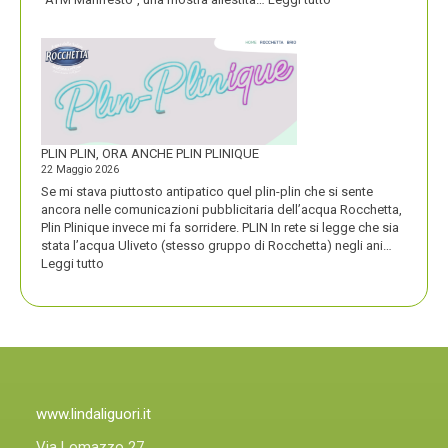
ATM
VINCE
UN
PREMIO
COMPASSO
D’ORO
PLIN PLIN, ORA ANCHE PLIN PLINIQUE
22 Maggio 2026
Se mi stava piuttosto antipatico quel plin-plin che si sente
ancora nelle comunicazioni pubblicitaria dell’acqua Rocchetta,
Plin Plinique invece mi fa sorridere. PLIN In rete si legge che sia
stata l’acqua Uliveto (stesso gruppo di Rocchetta) negli ani…
:
Leggi tutto
PLIN
PLIN,
ORA
ANCHE
PLIN
PLINIQUE
www.lindaliguori.it
Via Lomazzo 27