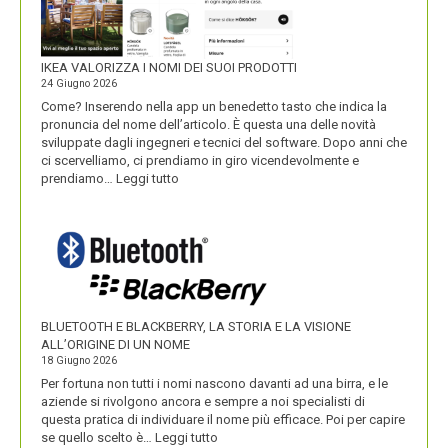
IKEA VALORIZZA I NOMI DEI SUOI PRODOTTI
24 Giugno 2026
Come? Inserendo nella app un benedetto tasto che indica la
pronuncia del nome dell’articolo. È questa una delle novità
sviluppate dagli ingegneri e tecnici del software. Dopo anni che
ci scervelliamo, ci prendiamo in giro vicendevolmente e
:
prendiamo…
Leggi tutto
IKEA
VALORIZZA
I
NOMI
DEI
SUOI
PRODOTTI
BLUETOOTH E BLACKBERRY, LA STORIA E LA VISIONE
ALL’ORIGINE DI UN NOME
18 Giugno 2026
Per fortuna non tutti i nomi nascono davanti ad una birra, e le
aziende si rivolgono ancora e sempre a noi specialisti di
questa pratica di individuare il nome più efficace. Poi per capire
:
se quello scelto è…
Leggi tutto