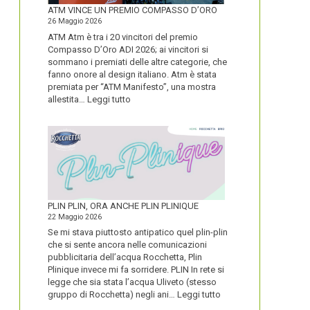
FORTE
ATM VINCE UN PREMIO COMPASSO D’ORO
26 Maggio 2026
ATM Atm è tra i 20 vincitori del premio
Compasso D’Oro ADI 2026; ai vincitori si
sommano i premiati delle altre categorie, che
fanno onore al design italiano. Atm è stata
premiata per “ATM Manifesto”, una mostra
:
allestita…
Leggi tutto
ATM
VINCE
UN
PREMIO
COMPASSO
D’ORO
PLIN PLIN, ORA ANCHE PLIN PLINIQUE
22 Maggio 2026
Se mi stava piuttosto antipatico quel plin-plin
che si sente ancora nelle comunicazioni
pubblicitaria dell’acqua Rocchetta, Plin
Plinique invece mi fa sorridere. PLIN In rete si
legge che sia stata l’acqua Uliveto (stesso
:
gruppo di Rocchetta) negli ani…
Leggi tutto
PLIN