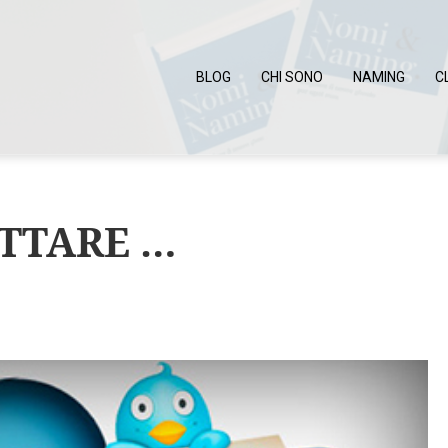
BLOG
CHI SONO
NAMING
C
TTARE …