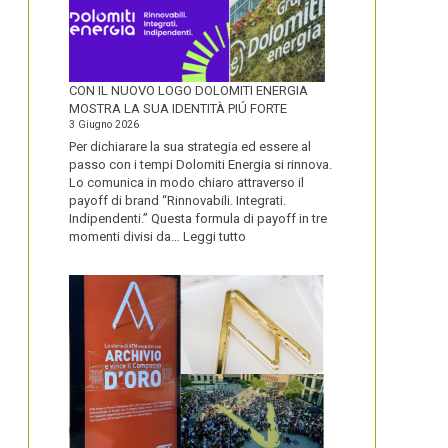
CON IL NUOVO LOGO DOLOMITI ENERGIA
MOSTRA LA SUA IDENTITÀ PIÚ FORTE
3 Giugno 2026
Per dichiarare la sua strategia ed essere al
passo con i tempi Dolomiti Energia si rinnova.
Lo comunica in modo chiaro attraverso il
payoff di brand “Rinnovabili. Integrati.
Indipendenti.” Questa formula di payoff in tre
:
momenti divisi da…
Leggi tutto
CON
IL
NUOVO
LOGO
DOLOMITI
ENERGIA
MOSTRA
LA
SUA
IDENTITÀ
PIÚ