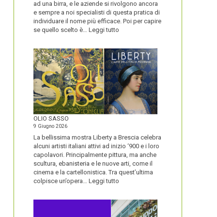
ad una birra, e le aziende si rivolgono ancora
e sempre a noi specialisti di questa pratica di
individuare il nome più efficace. Poi per capire
:
se quello scelto è…
Leggi tutto
BLUETOOTH
E
BLACKBERRY,
LA
STORIA
E
LA
VISIONE
ALL’ORIGINE
DI
OLIO SASSO
UN
9 Giugno 2026
NOME
La bellissima mostra Liberty a Brescia celebra
alcuni artisti italiani attivi ad inizio ‘900 e i loro
capolavori. Principalmente pittura, ma anche
scultura, ebanisteria e le nuove arti, come il
cinema e la cartellonistica. Tra quest’ultima
:
colpisce un’opera…
Leggi tutto
OLIO
SASSO