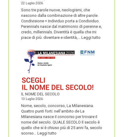
22 Luglio 2026
Sono tre parole nuove, neologismi, che
nascono dalla combinazione di altre parole.
Condivisione + Individuo porta a Condividuo.
Perennials nasce dal matrimonio di perenne e,
credo, millennials. Diventità è quella che mi
:
piace di più: diventare e identità,…
Leggi tutto
CONDIVIDUO,
DIVENTITÀ
E
PERENNIALS
IL NOME DEL SECOLO
13 Luglio 2026
Nome, secolo, concorso, La Milanesiana.
Quattro punti forti: nell’ambito de La
Milanesiana nasce il concorso per trovare il
nome del secolo. QUALE SECOLO Il secolo è
quello che si è chiuso più di 25 anni fa, secolo
:
scorso…
Leggi tutto