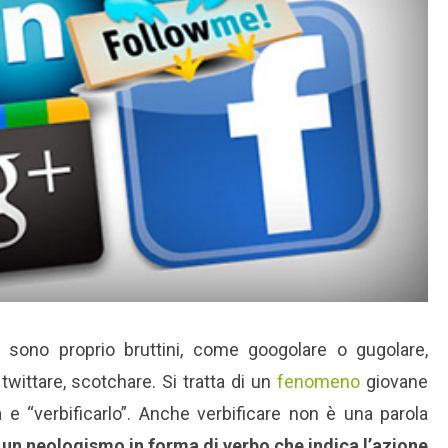
i sono proprio bruttini, come googolare o gugolare,
 twittare, scotchare. Si tratta di un
fenomeno
giovane
 “verbificarlo”. Anche verbificare non è una parola
 un neologismo in forma di verbo che indica l’azione