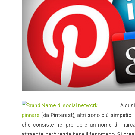
Alcun
pinnare
(da Pinterest), altri sono più simpatici:
che consiste nel prendere un nome di marca e
attraente, però rende bene il fenomeno.
Si crea