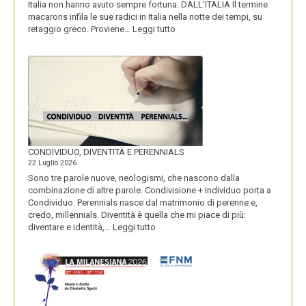
Italia non hanno avuto sempre fortuna. DALL’ITALIA Il termine
macarons infila le sue radici in Italia nella notte dei tempi, su
:
retaggio greco. Proviene…
Leggi tutto
I
MACARONS
CONDIVIDUO, DIVENTITÀ E PERENNIALS
22 Luglio 2026
Sono tre parole nuove, neologismi, che nascono dalla
combinazione di altre parole. Condivisione + Individuo porta a
Condividuo. Perennials nasce dal matrimonio di perenne e,
credo, millennials. Diventità è quella che mi piace di più:
:
diventare e identità,…
Leggi tutto
CONDIVIDUO,
DIVENTITÀ
E
PERENNIALS