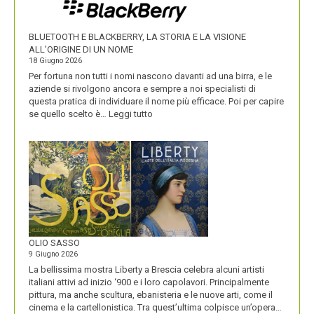
SUOI
PRODOTTI
BLUETOOTH E BLACKBERRY, LA STORIA E LA VISIONE
ALL’ORIGINE DI UN NOME
18 Giugno 2026
Per fortuna non tutti i nomi nascono davanti ad una birra, e le
aziende si rivolgono ancora e sempre a noi specialisti di
questa pratica di individuare il nome più efficace. Poi per capire
:
se quello scelto è…
Leggi tutto
BLUETOOTH
E
BLACKBERRY,
LA
STORIA
E
LA
VISIONE
ALL’ORIGINE
DI
OLIO SASSO
UN
9 Giugno 2026
NOME
La bellissima mostra Liberty a Brescia celebra alcuni artisti
italiani attivi ad inizio ‘900 e i loro capolavori. Principalmente
pittura, ma anche scultura, ebanisteria e le nuove arti, come il
cinema e la cartellonistica. Tra quest’ultima colpisce un’opera…