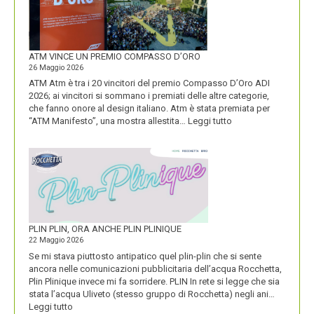
SUA
IDENTITÀ
PIÚ
FORTE
ATM VINCE UN PREMIO COMPASSO D’ORO
26 Maggio 2026
ATM Atm è tra i 20 vincitori del premio Compasso D’Oro ADI
2026; ai vincitori si sommano i premiati delle altre categorie,
che fanno onore al design italiano. Atm è stata premiata per
:
“ATM Manifesto”, una mostra allestita…
Leggi tutto
ATM
VINCE
UN
PREMIO
COMPASSO
D’ORO
PLIN PLIN, ORA ANCHE PLIN PLINIQUE
22 Maggio 2026
Se mi stava piuttosto antipatico quel plin-plin che si sente
ancora nelle comunicazioni pubblicitaria dell’acqua Rocchetta,
Plin Plinique invece mi fa sorridere. PLIN In rete si legge che sia
stata l’acqua Uliveto (stesso gruppo di Rocchetta) negli ani…
:
Leggi tutto