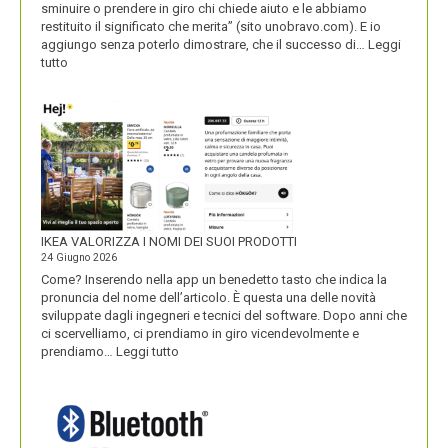
sminuire o prendere in giro chi chiede aiuto e le abbiamo
restituito il significato che merita” (sito unobravo.com). E io
aggiungo senza poterlo dimostrare, che il successo di…
Leggi
:
tutto
UNOBRAVO
IKEA VALORIZZA I NOMI DEI SUOI PRODOTTI
24 Giugno 2026
Come? Inserendo nella app un benedetto tasto che indica la
pronuncia del nome dell’articolo. È questa una delle novità
sviluppate dagli ingegneri e tecnici del software. Dopo anni che
ci scervelliamo, ci prendiamo in giro vicendevolmente e
:
prendiamo…
Leggi tutto
IKEA
VALORIZZA
I
NOMI
DEI