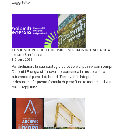
:
Leggi tutto
OLIO
SASSO
CON IL NUOVO LOGO DOLOMITI ENERGIA MOSTRA LA SUA
IDENTITÀ PIÚ FORTE
3 Giugno 2026
Per dichiarare la sua strategia ed essere al passo con i tempi
Dolomiti Energia si rinnova. Lo comunica in modo chiaro
attraverso il payoff di brand “Rinnovabili. Integrati.
Indipendenti.” Questa formula di payoff in tre momenti divisi
:
da…
Leggi tutto
CON
IL
NUOVO
LOGO
DOLOMITI
ENERGIA
MOSTRA
LA