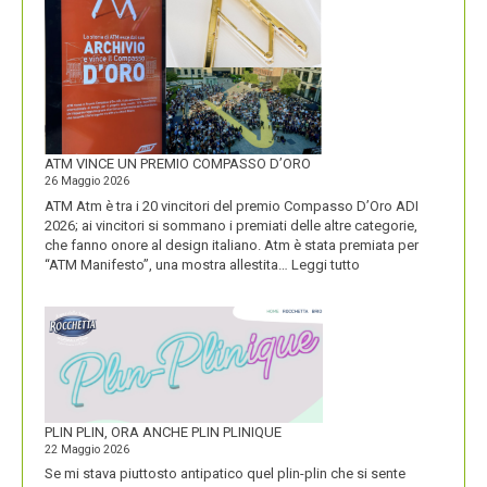
DOLOMITI
ENERGIA
MOSTRA
LA
SUA
IDENTITÀ
PIÚ
FORTE
ATM VINCE UN PREMIO COMPASSO D’ORO
26 Maggio 2026
ATM Atm è tra i 20 vincitori del premio Compasso D’Oro ADI
2026; ai vincitori si sommano i premiati delle altre categorie,
che fanno onore al design italiano. Atm è stata premiata per
:
“ATM Manifesto”, una mostra allestita…
Leggi tutto
ATM
VINCE
UN
PREMIO
COMPASSO
D’ORO
PLIN PLIN, ORA ANCHE PLIN PLINIQUE
22 Maggio 2026
Se mi stava piuttosto antipatico quel plin-plin che si sente