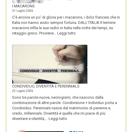
I MACARONS
31 Luglio 2026
C’è ancora un po’ di gloria per i macarons, i dolci francesi che in
Italia non hanno avuto sempre fortuna. DALL’ITALIA Il termine
macarons infila le sue radici in Italia nella notte dei tempi, su
:
retaggio greco. Proviene…
Leggi tutto
I
MACARONS
CONDIVIDUO, DIVENTITÀ E PERENNIALS
22 Luglio 2026
Sono tre parole nuove, neologismi, che nascono dalla
combinazione di altre parole. Condivisione + Individuo porta a
Condividuo. Perennials nasce dal matrimonio di perenne e,
credo, millennials. Diventità è quella che mi piace di più:
:
diventare e identità,…
Leggi tutto
CONDIVIDUO,
DIVENTITÀ