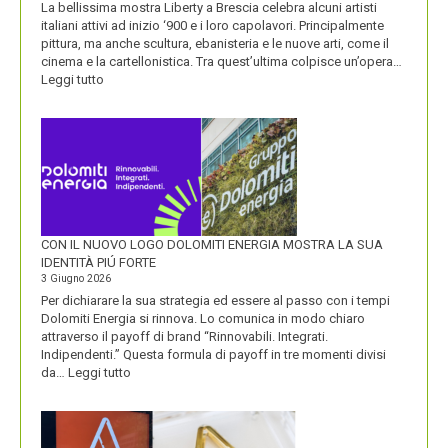
La bellissima mostra Liberty a Brescia celebra alcuni artisti
italiani attivi ad inizio ‘900 e i loro capolavori. Principalmente
pittura, ma anche scultura, ebanisteria e le nuove arti, come il
cinema e la cartellonistica. Tra quest’ultima colpisce un’opera…
:
Leggi tutto
OLIO
SASSO
CON IL NUOVO LOGO DOLOMITI ENERGIA MOSTRA LA SUA
IDENTITÀ PIÚ FORTE
3 Giugno 2026
Per dichiarare la sua strategia ed essere al passo con i tempi
Dolomiti Energia si rinnova. Lo comunica in modo chiaro
attraverso il payoff di brand “Rinnovabili. Integrati.
Indipendenti.” Questa formula di payoff in tre momenti divisi
:
da…
Leggi tutto
CON
IL
NUOVO
LOGO