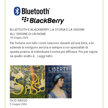
VALORIZZA
I
NOMI
DEI
SUOI
PRODOTTI
BLUETOOTH E BLACKBERRY, LA STORIA E LA VISIONE
ALL’ORIGINE DI UN NOME
18 Giugno 2026
Per fortuna non tutti i nomi nascono davanti ad una birra, e le
aziende si rivolgono ancora e sempre a noi specialisti di
questa pratica di individuare il nome più efficace. Poi per capire
:
se quello scelto è…
Leggi tutto
BLUETOOTH
E
BLACKBERRY,
LA
STORIA
E
LA
VISIONE
ALL’ORIGINE
DI
OLIO SASSO
UN
9 Giugno 2026
NOME