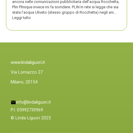
ancora nelle comunicazioni pubblicitaria dell’acqua Rocchetta,
Plin Plinique invece mi fa sorridere. PLIN In rete si legge che sia
stata l’acqua Uliveto (stesso gruppo di Rocchetta) negli ani…
:
Leggi tutto
PLIN
PLIN,
ORA
ANCHE
PLIN
PLINIQUE
www.lindaliguori.it
Via Lomazzo 27
Milano, 20154
info@lindaliguori.it
P.I. 05992730969
© Linda Liguori 2025