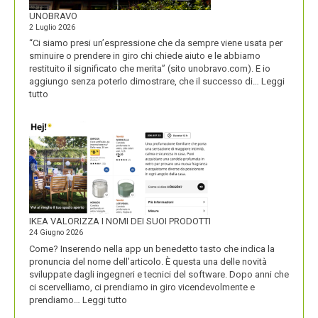
UNOBRAVO
2 Luglio 2026
“Ci siamo presi un’espressione che da sempre viene usata per
sminuire o prendere in giro chi chiede aiuto e le abbiamo
restituito il significato che merita” (sito unobravo.com). E io
aggiungo senza poterlo dimostrare, che il successo di…
Leggi
:
tutto
UNOBRAVO
IKEA VALORIZZA I NOMI DEI SUOI PRODOTTI
24 Giugno 2026
Come? Inserendo nella app un benedetto tasto che indica la
pronuncia del nome dell’articolo. È questa una delle novità
sviluppate dagli ingegneri e tecnici del software. Dopo anni che
ci scervelliamo, ci prendiamo in giro vicendevolmente e
:
prendiamo…
Leggi tutto
IKEA