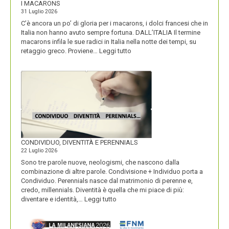
I MACARONS
31 Luglio 2026
C’è ancora un po’ di gloria per i macarons, i dolci francesi che in
Italia non hanno avuto sempre fortuna. DALL’ITALIA Il termine
macarons infila le sue radici in Italia nella notte dei tempi, su
:
retaggio greco. Proviene…
Leggi tutto
I
MACARONS
CONDIVIDUO, DIVENTITÀ E PERENNIALS
22 Luglio 2026
Sono tre parole nuove, neologismi, che nascono dalla
combinazione di altre parole. Condivisione + Individuo porta a
Condividuo. Perennials nasce dal matrimonio di perenne e,
credo, millennials. Diventità è quella che mi piace di più:
:
diventare e identità,…
Leggi tutto
CONDIVIDUO,
DIVENTITÀ
E