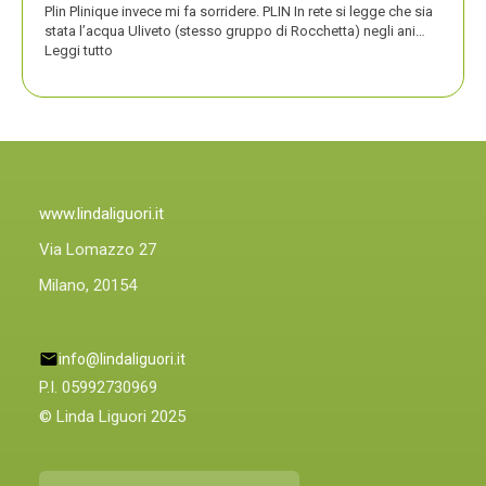
Plin Plinique invece mi fa sorridere. PLIN In rete si legge che sia
stata l’acqua Uliveto (stesso gruppo di Rocchetta) negli ani…
:
Leggi tutto
PLIN
PLIN,
ORA
ANCHE
PLIN
PLINIQUE
www.lindaliguori.it
Via Lomazzo 27
Milano, 20154
info@lindaliguori.it
P.I. 05992730969
© Linda Liguori 2025