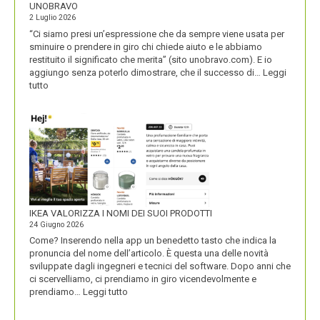
UNOBRAVO
2 Luglio 2026
“Ci siamo presi un’espressione che da sempre viene usata per
sminuire o prendere in giro chi chiede aiuto e le abbiamo
restituito il significato che merita” (sito unobravo.com). E io
aggiungo senza poterlo dimostrare, che il successo di…
Leggi
:
tutto
UNOBRAVO
IKEA VALORIZZA I NOMI DEI SUOI PRODOTTI
24 Giugno 2026
Come? Inserendo nella app un benedetto tasto che indica la
pronuncia del nome dell’articolo. È questa una delle novità
sviluppate dagli ingegneri e tecnici del software. Dopo anni che
ci scervelliamo, ci prendiamo in giro vicendevolmente e
:
prendiamo…
Leggi tutto
IKEA
VALORIZZA