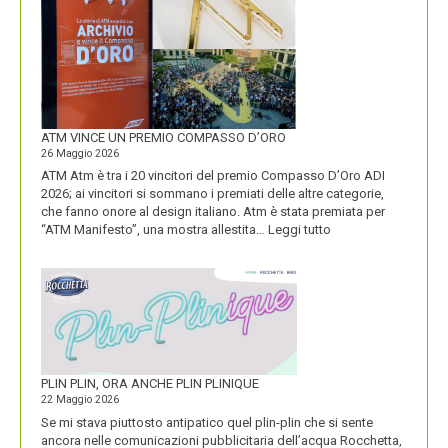
DOLOMITI
ENERGIA
MOSTRA
LA
SUA
IDENTITÀ
PIÚ
FORTE
ATM VINCE UN PREMIO COMPASSO D’ORO
26 Maggio 2026
ATM Atm è tra i 20 vincitori del premio Compasso D’Oro ADI
2026; ai vincitori si sommano i premiati delle altre categorie,
che fanno onore al design italiano. Atm è stata premiata per
:
“ATM Manifesto”, una mostra allestita…
Leggi tutto
ATM
VINCE
UN
PREMIO
COMPASSO
D’ORO
PLIN PLIN, ORA ANCHE PLIN PLINIQUE
22 Maggio 2026
Se mi stava piuttosto antipatico quel plin-plin che si sente
ancora nelle comunicazioni pubblicitaria dell’acqua Rocchetta,