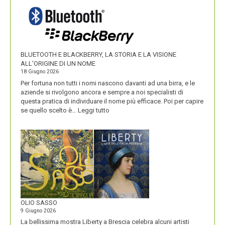
I
NOMI
DEI
SUOI
PRODOTTI
BLUETOOTH E BLACKBERRY, LA STORIA E LA VISIONE
ALL’ORIGINE DI UN NOME
18 Giugno 2026
Per fortuna non tutti i nomi nascono davanti ad una birra, e le
aziende si rivolgono ancora e sempre a noi specialisti di
questa pratica di individuare il nome più efficace. Poi per capire
:
se quello scelto è…
Leggi tutto
BLUETOOTH
E
BLACKBERRY,
LA
STORIA
E
LA
VISIONE
ALL’ORIGINE
DI
OLIO SASSO
UN
9 Giugno 2026
NOME
La bellissima mostra Liberty a Brescia celebra alcuni artisti