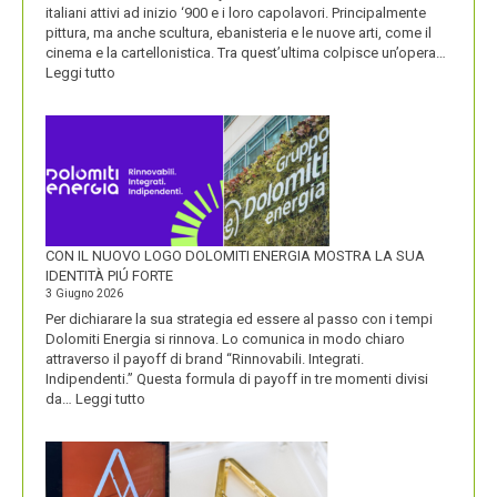
italiani attivi ad inizio ‘900 e i loro capolavori. Principalmente
pittura, ma anche scultura, ebanisteria e le nuove arti, come il
cinema e la cartellonistica. Tra quest’ultima colpisce un’opera…
:
Leggi tutto
OLIO
SASSO
CON IL NUOVO LOGO DOLOMITI ENERGIA MOSTRA LA SUA
IDENTITÀ PIÚ FORTE
3 Giugno 2026
Per dichiarare la sua strategia ed essere al passo con i tempi
Dolomiti Energia si rinnova. Lo comunica in modo chiaro
attraverso il payoff di brand “Rinnovabili. Integrati.
Indipendenti.” Questa formula di payoff in tre momenti divisi
:
da…
Leggi tutto
CON
IL
NUOVO
LOGO