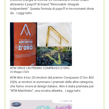
attraverso il payoff di brand “Rinnovabili. Integrati.
Indipendenti.” Questa formula di payoff in tre momenti divisi
:
da…
Leggi tutto
CON
IL
NUOVO
LOGO
DOLOMITI
ENERGIA
MOSTRA
LA
SUA
IDENTITÀ
PIÚ
FORTE
ATM VINCE UN PREMIO COMPASSO D’ORO
26 Maggio 2026
ATM Atm è tra i 20 vincitori del premio Compasso D’Oro ADI
2026; ai vincitori si sommano i premiati delle altre categorie,
che fanno onore al design italiano. Atm è stata premiata per
:
“ATM Manifesto”, una mostra allestita…
Leggi tutto
ATM
VINCE
UN
PREMIO