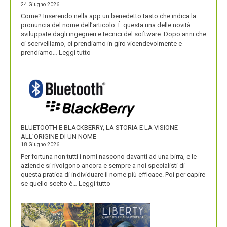
24 Giugno 2026
Come? Inserendo nella app un benedetto tasto che indica la
pronuncia del nome dell’articolo. È questa una delle novità
sviluppate dagli ingegneri e tecnici del software. Dopo anni che
ci scervelliamo, ci prendiamo in giro vicendevolmente e
:
prendiamo…
Leggi tutto
IKEA
VALORIZZA
I
NOMI
DEI
SUOI
PRODOTTI
BLUETOOTH E BLACKBERRY, LA STORIA E LA VISIONE
ALL’ORIGINE DI UN NOME
18 Giugno 2026
Per fortuna non tutti i nomi nascono davanti ad una birra, e le
aziende si rivolgono ancora e sempre a noi specialisti di
questa pratica di individuare il nome più efficace. Poi per capire
:
se quello scelto è…
Leggi tutto
BLUETOOTH
E
BLACKBERRY,
LA