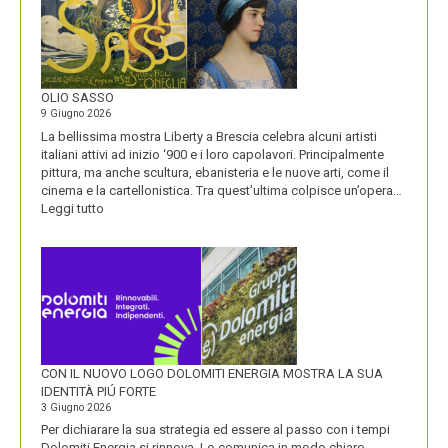
STORIA
E
LA
VISIONE
ALL’ORIGINE
DI
OLIO SASSO
UN
9 Giugno 2026
NOME
La bellissima mostra Liberty a Brescia celebra alcuni artisti
italiani attivi ad inizio ‘900 e i loro capolavori. Principalmente
pittura, ma anche scultura, ebanisteria e le nuove arti, come il
cinema e la cartellonistica. Tra quest’ultima colpisce un’opera…
:
Leggi tutto
OLIO
SASSO
CON IL NUOVO LOGO DOLOMITI ENERGIA MOSTRA LA SUA
IDENTITÀ PIÚ FORTE
3 Giugno 2026
Per dichiarare la sua strategia ed essere al passo con i tempi
Dolomiti Energia si rinnova. Lo comunica in modo chiaro