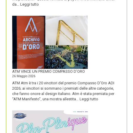
:
da…
Leggi tutto
CON
IL
NUOVO
LOGO
DOLOMITI
ENERGIA
MOSTRA
LA
SUA
IDENTITÀ
PIÚ
FORTE
ATM VINCE UN PREMIO COMPASSO D’ORO
26 Maggio 2026
ATM Atm è tra i 20 vincitori del premio Compasso D’Oro ADI
2026; ai vincitori si sommano i premiati delle altre categorie,
che fanno onore al design italiano. Atm è stata premiata per
:
“ATM Manifesto”, una mostra allestita…
Leggi tutto
ATM
VINCE
UN
PREMIO
COMPASSO
D’ORO