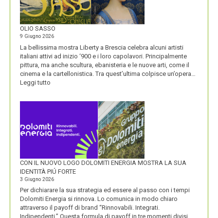
LA
VISIONE
ALL’ORIGINE
DI
OLIO SASSO
UN
9 Giugno 2026
NOME
La bellissima mostra Liberty a Brescia celebra alcuni artisti
italiani attivi ad inizio ‘900 e i loro capolavori. Principalmente
pittura, ma anche scultura, ebanisteria e le nuove arti, come il
cinema e la cartellonistica. Tra quest’ultima colpisce un’opera…
:
Leggi tutto
OLIO
SASSO
CON IL NUOVO LOGO DOLOMITI ENERGIA MOSTRA LA SUA
IDENTITÀ PIÚ FORTE
3 Giugno 2026
Per dichiarare la sua strategia ed essere al passo con i tempi
Dolomiti Energia si rinnova. Lo comunica in modo chiaro
attraverso il payoff di brand “Rinnovabili. Integrati.
Indipendenti.” Questa formula di payoff in tre momenti divisi