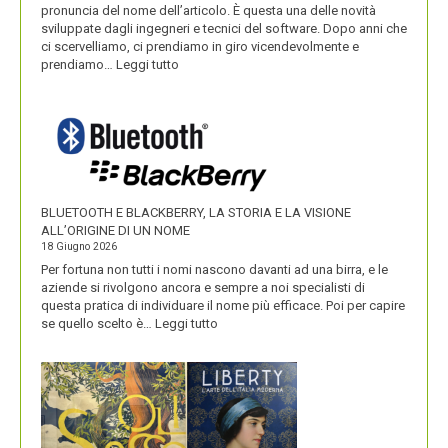
pronuncia del nome dell’articolo. È questa una delle novità
sviluppate dagli ingegneri e tecnici del software. Dopo anni che
ci scervelliamo, ci prendiamo in giro vicendevolmente e
:
prendiamo…
Leggi tutto
IKEA
VALORIZZA
I
NOMI
DEI
SUOI
PRODOTTI
BLUETOOTH E BLACKBERRY, LA STORIA E LA VISIONE
ALL’ORIGINE DI UN NOME
18 Giugno 2026
Per fortuna non tutti i nomi nascono davanti ad una birra, e le
aziende si rivolgono ancora e sempre a noi specialisti di
questa pratica di individuare il nome più efficace. Poi per capire
:
se quello scelto è…
Leggi tutto
BLUETOOTH
E
BLACKBERRY,
LA
STORIA
E