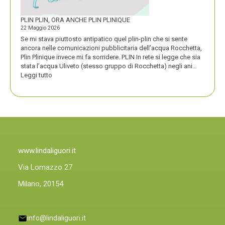
PLIN PLIN, ORA ANCHE PLIN PLINIQUE
22 Maggio 2026
Se mi stava piuttosto antipatico quel plin-plin che si sente
ancora nelle comunicazioni pubblicitaria dell’acqua Rocchetta,
Plin Plinique invece mi fa sorridere. PLIN In rete si legge che sia
stata l’acqua Uliveto (stesso gruppo di Rocchetta) negli ani…
:
Leggi tutto
PLIN
PLIN,
ORA
ANCHE
PLIN
PLINIQUE
www.lindaliguori.it
Via Lomazzo 27
Milano, 20154
info@lindaliguori.it