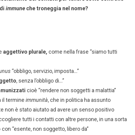
 di
immune
che troneggia nel nome?
me
aggettivo plurale,
come nella frase “siamo tutti
munus
“obbligo, servizio, imposta…”
oggetto
, senza l’obbligo di…”
mmunizzati
cioè “rendere non soggetti a malattia”
 il termine
immunità
, che in politica ha assunto
e non è stato aiutato ad avere un senso positivo
ogliere tutti i contatti con altre persone, in una sorta
o
con “esente, non soggetto, libero da”