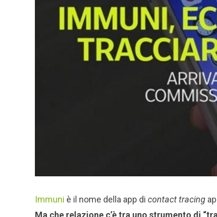
Immuni
è il nome della app di
contact tracing
app
Ma che relazione c’è tra uno strumento di “tr