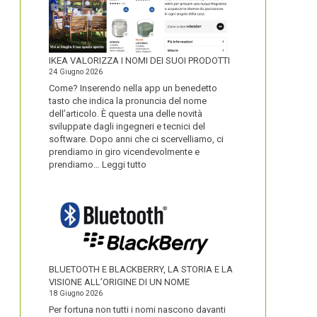
IKEA VALORIZZA I NOMI DEI SUOI PRODOTTI
24 Giugno 2026
Come? Inserendo nella app un benedetto
tasto che indica la pronuncia del nome
dell’articolo. È questa una delle novità
sviluppate dagli ingegneri e tecnici del
software. Dopo anni che ci scervelliamo, ci
prendiamo in giro vicendevolmente e
:
prendiamo…
Leggi tutto
IKEA
VALORIZZA
I
NOMI
DEI
SUOI
PRODOTTI
BLUETOOTH E BLACKBERRY, LA STORIA E LA
VISIONE ALL’ORIGINE DI UN NOME
18 Giugno 2026
Per fortuna non tutti i nomi nascono davanti