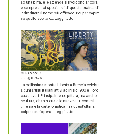
ad una birra, e le aziende si rivolgono ancora
e sempre a noi specialisti di questa pratica di
individuare il nome più efficace. Poi per capire
:
se quello scelto è…
Leggi tutto
BLUETOOTH
E
BLACKBERRY,
LA
STORIA
E
LA
VISIONE
ALL’ORIGINE
DI
OLIO SASSO
UN
9 Giugno 2026
NOME
La bellissima mostra Liberty a Brescia celebra
alcuni artisti italiani attivi ad inizio ‘900 e i loro
capolavori. Principalmente pittura, ma anche
scultura, ebanisteria e le nuove arti, come il
cinema e la cartellonistica. Tra quest’ultima
:
colpisce un’opera…
Leggi tutto
OLIO
SASSO