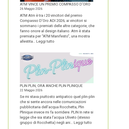
FORTE
ATM VINCE UN PREMIO COMPASSO D’ORO
26 Maggio 2026
ATM Atm è tra i 20 vincitori del premio
Compasso D’Oro ADI 2026; ai vincitori si
sommano i premiati delle altre categorie, che
fanno onore al design italiano. Atm è stata
premiata per “ATM Manifesto”, una mostra
:
allestita…
Leggi tutto
ATM
VINCE
UN
PREMIO
COMPASSO
D’ORO
PLIN PLIN, ORA ANCHE PLIN PLINIQUE
22 Maggio 2026
Se mi stava piuttosto antipatico quel plin-plin
che si sente ancora nelle comunicazioni
pubblicitaria dell’acqua Rocchetta, Plin
Plinique invece mi fa sorridere. PLIN In rete si
legge che sia stata l’acqua Uliveto (stesso
:
gruppo di Rocchetta) negli ani…
Leggi tutto
PLIN