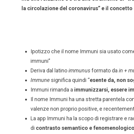
la circolazione del coronavirus” e il concetto
Ipotizzo che il nome Immuni sia usato co
immuni”
Deriva dal latino
immunus
formato da
in + 
Immune
significa quindi “
esente da, non s
Immuni rimanda a
immunizzarsi, essere i
Il nome Immuni ha una stretta parentela con
valenze non proprio positive, e recentement
La app Immuni ha la scopo di registrare e racc
di
contrasto semantico e fenomenologic