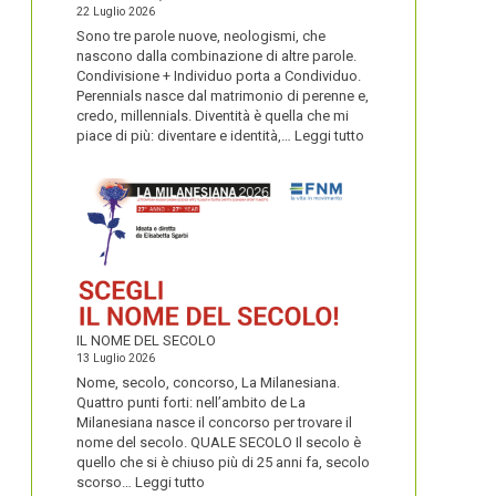
22 Luglio 2026
Sono tre parole nuove, neologismi, che
nascono dalla combinazione di altre parole.
Condivisione + Individuo porta a Condividuo.
Perennials nasce dal matrimonio di perenne e,
credo, millennials. Diventità è quella che mi
:
piace di più: diventare e identità,…
Leggi tutto
CONDIVIDUO,
DIVENTITÀ
E
PERENNIALS
IL NOME DEL SECOLO
13 Luglio 2026
Nome, secolo, concorso, La Milanesiana.
Quattro punti forti: nell’ambito de La
Milanesiana nasce il concorso per trovare il
nome del secolo. QUALE SECOLO Il secolo è
quello che si è chiuso più di 25 anni fa, secolo
:
scorso…
Leggi tutto