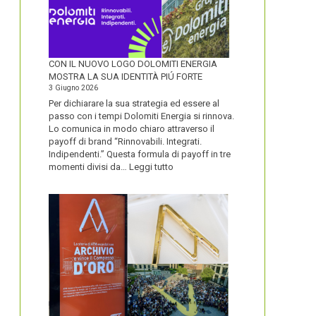
CON IL NUOVO LOGO DOLOMITI ENERGIA
MOSTRA LA SUA IDENTITÀ PIÚ FORTE
3 Giugno 2026
Per dichiarare la sua strategia ed essere al
passo con i tempi Dolomiti Energia si rinnova.
Lo comunica in modo chiaro attraverso il
payoff di brand “Rinnovabili. Integrati.
Indipendenti.” Questa formula di payoff in tre
:
momenti divisi da…
Leggi tutto
CON
IL
NUOVO
LOGO
DOLOMITI
ENERGIA
MOSTRA
LA
SUA
IDENTITÀ
PIÚ