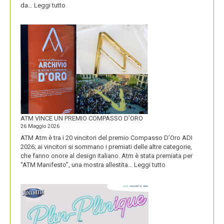
:
da…
Leggi tutto
CON
IL
NUOVO
LOGO
DOLOMITI
ENERGIA
MOSTRA
LA
SUA
IDENTITÀ
PIÚ
FORTE
ATM VINCE UN PREMIO COMPASSO D’ORO
26 Maggio 2026
ATM Atm è tra i 20 vincitori del premio Compasso D’Oro ADI
2026; ai vincitori si sommano i premiati delle altre categorie,
che fanno onore al design italiano. Atm è stata premiata per
:
“ATM Manifesto”, una mostra allestita…
Leggi tutto
ATM
VINCE
UN
PREMIO
COMPASSO
D’ORO