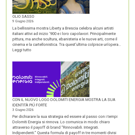
VISIONE
ALL’ORIGINE
DI
OLIO SASSO
UN
9 Giugno 2026
NOME
La bellissima mostra Liberty a Brescia celebra alcuni artisti
italiani attivi ad inizio ‘900 e i loro capolavori. Principalmente
pittura, ma anche scultura, ebanisteria e le nuove arti, come il
cinema e la cartellonistica. Tra quest’ultima colpisce un’opera…
:
Leggi tutto
OLIO
SASSO
CON IL NUOVO LOGO DOLOMITI ENERGIA MOSTRA LA SUA
IDENTITÀ PIÚ FORTE
3 Giugno 2026
Per dichiarare la sua strategia ed essere al passo con i tempi
Dolomiti Energia si rinnova. Lo comunica in modo chiaro
attraverso il payoff di brand “Rinnovabili. Integrati.
Indipendenti.” Questa formula di payoff in tre momenti divisi