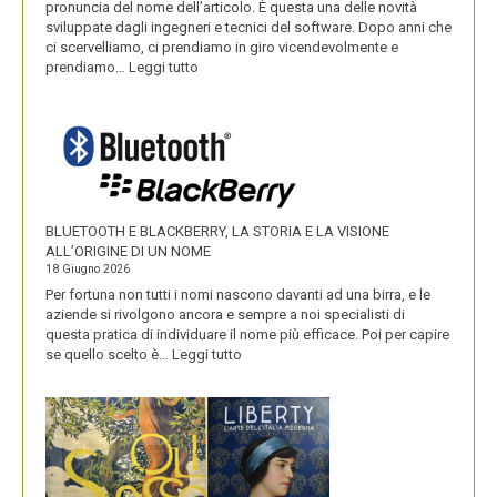
pronuncia del nome dell’articolo. È questa una delle novità
sviluppate dagli ingegneri e tecnici del software. Dopo anni che
ci scervelliamo, ci prendiamo in giro vicendevolmente e
:
prendiamo…
Leggi tutto
IKEA
VALORIZZA
I
NOMI
DEI
SUOI
PRODOTTI
BLUETOOTH E BLACKBERRY, LA STORIA E LA VISIONE
ALL’ORIGINE DI UN NOME
18 Giugno 2026
Per fortuna non tutti i nomi nascono davanti ad una birra, e le
aziende si rivolgono ancora e sempre a noi specialisti di
questa pratica di individuare il nome più efficace. Poi per capire
:
se quello scelto è…
Leggi tutto
BLUETOOTH
E
BLACKBERRY,
LA
STORIA
E
LA