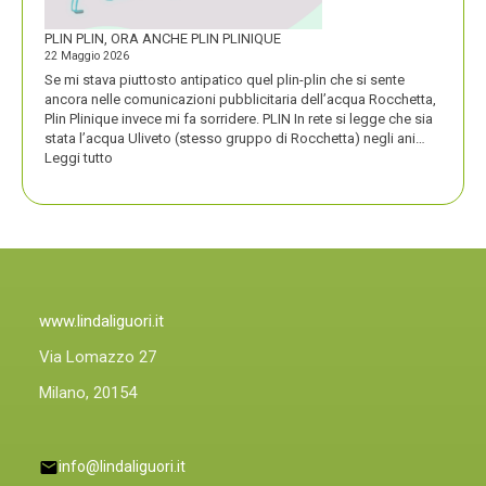
PLIN PLIN, ORA ANCHE PLIN PLINIQUE
22 Maggio 2026
Se mi stava piuttosto antipatico quel plin-plin che si sente
ancora nelle comunicazioni pubblicitaria dell’acqua Rocchetta,
Plin Plinique invece mi fa sorridere. PLIN In rete si legge che sia
stata l’acqua Uliveto (stesso gruppo di Rocchetta) negli ani…
:
Leggi tutto
PLIN
PLIN,
ORA
ANCHE
PLIN
PLINIQUE
www.lindaliguori.it
Via Lomazzo 27
Milano, 20154
info@lindaliguori.it