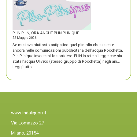
UN
PREMIO
COMPASSO
D’ORO
PLIN PLIN, ORA ANCHE PLIN PLINIQUE
22 Maggio 2026
Se mi stava piuttosto antipatico quel plin-plin che si sente
ancora nelle comunicazioni pubblicitaria dell’acqua Rocchetta,
Plin Plinique invece mi fa sorridere. PLIN In rete si legge che sia
stata l’acqua Uliveto (stesso gruppo di Rocchetta) negli ani…
:
Leggi tutto
PLIN
PLIN,
ORA
ANCHE
PLIN
PLINIQUE
www.lindaliguori.it
Via Lomazzo 27
Milano, 20154