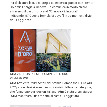
Per dichiarare la sua strategia ed essere al passo con i tempi
Dolomiti Energia si rinnova. Lo comunica in modo chiaro
attraverso il payoff di brand “Rinnovabili. Integrati.
Indipendenti.” Questa formula di payoff in tre momenti divisi
:
da…
Leggi tutto
CON
IL
NUOVO
LOGO
DOLOMITI
ENERGIA
MOSTRA
LA
SUA
IDENTITÀ
PIÚ
FORTE
ATM VINCE UN PREMIO COMPASSO D’ORO
26 Maggio 2026
ATM Atm è tra i 20 vincitori del premio Compasso D’Oro ADI
2026; ai vincitori si sommano i premiati delle altre categorie,
che fanno onore al design italiano. Atm è stata premiata per
:
“ATM Manifesto”, una mostra allestita…
Leggi tutto
ATM
VINCE