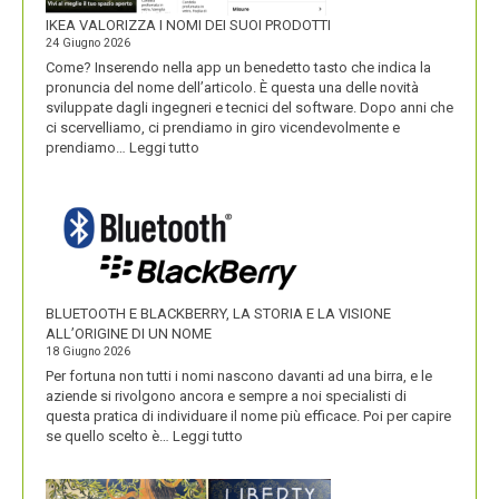
IKEA VALORIZZA I NOMI DEI SUOI PRODOTTI
24 Giugno 2026
Come? Inserendo nella app un benedetto tasto che indica la
pronuncia del nome dell’articolo. È questa una delle novità
sviluppate dagli ingegneri e tecnici del software. Dopo anni che
ci scervelliamo, ci prendiamo in giro vicendevolmente e
:
prendiamo…
Leggi tutto
IKEA
VALORIZZA
I
NOMI
DEI
SUOI
PRODOTTI
BLUETOOTH E BLACKBERRY, LA STORIA E LA VISIONE
ALL’ORIGINE DI UN NOME
18 Giugno 2026
Per fortuna non tutti i nomi nascono davanti ad una birra, e le
aziende si rivolgono ancora e sempre a noi specialisti di
questa pratica di individuare il nome più efficace. Poi per capire
:
se quello scelto è…
Leggi tutto
BLUETOOTH
E
BLACKBERRY,