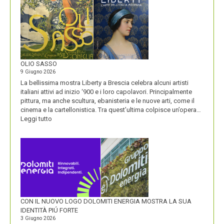
LA
STORIA
E
LA
VISIONE
ALL’ORIGINE
DI
OLIO SASSO
UN
9 Giugno 2026
NOME
La bellissima mostra Liberty a Brescia celebra alcuni artisti
italiani attivi ad inizio ‘900 e i loro capolavori. Principalmente
pittura, ma anche scultura, ebanisteria e le nuove arti, come il
cinema e la cartellonistica. Tra quest’ultima colpisce un’opera…
:
Leggi tutto
OLIO
SASSO
CON IL NUOVO LOGO DOLOMITI ENERGIA MOSTRA LA SUA
IDENTITÀ PIÚ FORTE
3 Giugno 2026