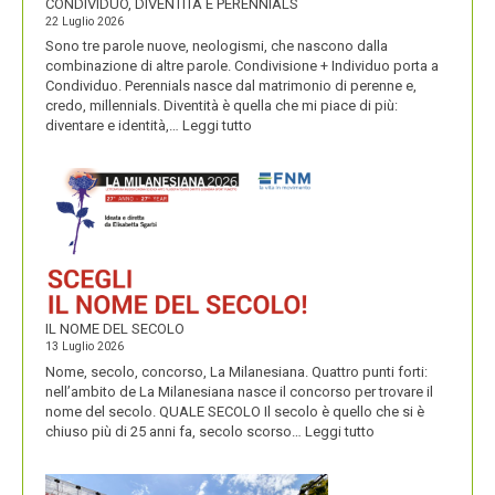
CONDIVIDUO, DIVENTITÀ E PERENNIALS
22 Luglio 2026
Sono tre parole nuove, neologismi, che nascono dalla
combinazione di altre parole. Condivisione + Individuo porta a
Condividuo. Perennials nasce dal matrimonio di perenne e,
credo, millennials. Diventità è quella che mi piace di più:
:
diventare e identità,…
Leggi tutto
CONDIVIDUO,
DIVENTITÀ
E
PERENNIALS
IL NOME DEL SECOLO
13 Luglio 2026
Nome, secolo, concorso, La Milanesiana. Quattro punti forti:
nell’ambito de La Milanesiana nasce il concorso per trovare il
nome del secolo. QUALE SECOLO Il secolo è quello che si è
:
chiuso più di 25 anni fa, secolo scorso…
Leggi tutto
IL
NOME
DEL