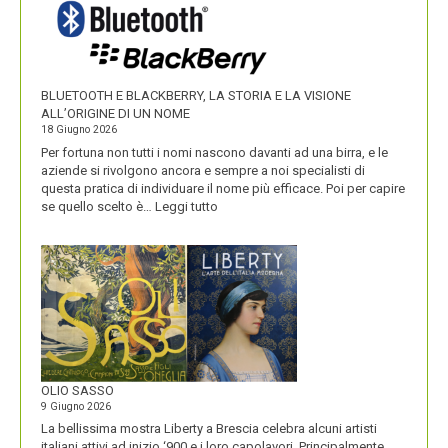
I
NOMI
DEI
SUOI
PRODOTTI
BLUETOOTH E BLACKBERRY, LA STORIA E LA VISIONE
ALL’ORIGINE DI UN NOME
18 Giugno 2026
Per fortuna non tutti i nomi nascono davanti ad una birra, e le
aziende si rivolgono ancora e sempre a noi specialisti di
questa pratica di individuare il nome più efficace. Poi per capire
:
se quello scelto è…
Leggi tutto
BLUETOOTH
E
BLACKBERRY,
LA
STORIA
E
LA
VISIONE
ALL’ORIGINE
DI
OLIO SASSO
UN
9 Giugno 2026
NOME
La bellissima mostra Liberty a Brescia celebra alcuni artisti
italiani attivi ad inizio ‘900 e i loro capolavori. Principalmente