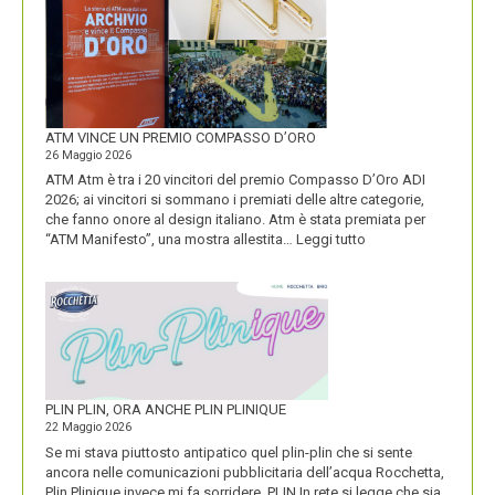
ENERGIA
MOSTRA
LA
SUA
IDENTITÀ
PIÚ
FORTE
ATM VINCE UN PREMIO COMPASSO D’ORO
26 Maggio 2026
ATM Atm è tra i 20 vincitori del premio Compasso D’Oro ADI
2026; ai vincitori si sommano i premiati delle altre categorie,
che fanno onore al design italiano. Atm è stata premiata per
:
“ATM Manifesto”, una mostra allestita…
Leggi tutto
ATM
VINCE
UN
PREMIO
COMPASSO
D’ORO
PLIN PLIN, ORA ANCHE PLIN PLINIQUE
22 Maggio 2026
Se mi stava piuttosto antipatico quel plin-plin che si sente
ancora nelle comunicazioni pubblicitaria dell’acqua Rocchetta,
Plin Plinique invece mi fa sorridere. PLIN In rete si legge che sia