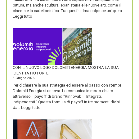
pittura, ma anche scultura, ebanisteria e le nuove arti, come il
cinema e la cartellonistica. Tra quest’ultima colpisce un’opera…
:
Leggi tutto
OLIO
SASSO
CON IL NUOVO LOGO DOLOMITI ENERGIA MOSTRA LA SUA
IDENTITÀ PIÚ FORTE
3 Giugno 2026
Per dichiarare la sua strategia ed essere al passo con i tempi
Dolomiti Energia si rinnova. Lo comunica in modo chiaro
attraverso il payoff di brand “Rinnovabili. Integrati.
Indipendenti.” Questa formula di payoff in tre momenti divisi
:
da…
Leggi tutto
CON
IL
NUOVO
LOGO
DOLOMITI