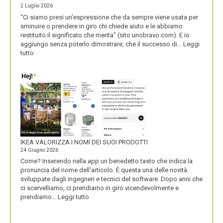
2 Luglio 2026
“Ci siamo presi un’espressione che da sempre viene usata per
sminuire o prendere in giro chi chiede aiuto e le abbiamo
restituito il significato che merita” (sito unobravo.com). E io
aggiungo senza poterlo dimostrare, che il successo di…
Leggi
:
tutto
UNOBRAVO
IKEA VALORIZZA I NOMI DEI SUOI PRODOTTI
24 Giugno 2026
Come? Inserendo nella app un benedetto tasto che indica la
pronuncia del nome dell’articolo. È questa una delle novità
sviluppate dagli ingegneri e tecnici del software. Dopo anni che
ci scervelliamo, ci prendiamo in giro vicendevolmente e
:
prendiamo…
Leggi tutto
IKEA
VALORIZZA