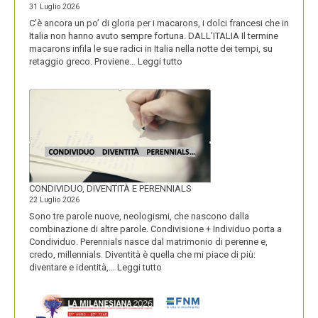
31 Luglio 2026
C’è ancora un po’ di gloria per i macarons, i dolci francesi che in
Italia non hanno avuto sempre fortuna. DALL’ITALIA Il termine
macarons infila le sue radici in Italia nella notte dei tempi, su
:
retaggio greco. Proviene…
Leggi tutto
I
MACARONS
CONDIVIDUO, DIVENTITÀ E PERENNIALS
22 Luglio 2026
Sono tre parole nuove, neologismi, che nascono dalla
combinazione di altre parole. Condivisione + Individuo porta a
Condividuo. Perennials nasce dal matrimonio di perenne e,
credo, millennials. Diventità è quella che mi piace di più:
:
diventare e identità,…
Leggi tutto
CONDIVIDUO,
DIVENTITÀ
E
PERENNIALS