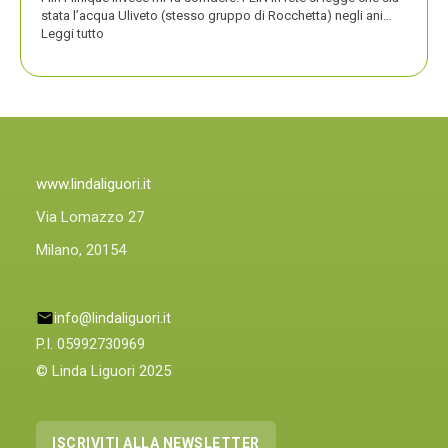
stata l’acqua Uliveto (stesso gruppo di Rocchetta) negli ani…
:
Leggi tutto
PLIN
PLIN,
ORA
ANCHE
PLIN
PLINIQUE
www.lindaliguori.it
Via Lomazzo 27
Milano, 20154
info@lindaliguori.it
P.I. 05992730969
© Linda Liguori 2025
ISCRIVITI ALLA NEWSLETTER