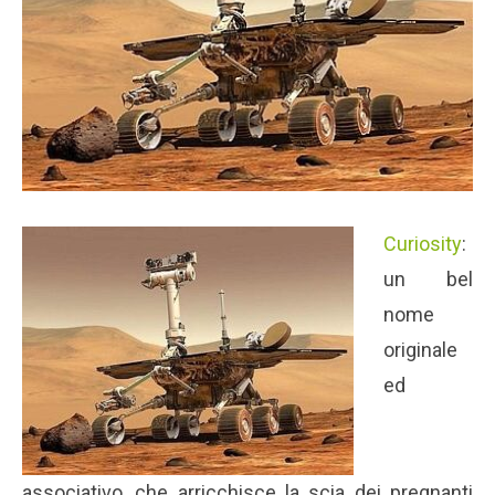
Curiosity
:
un bel
nome
originale
ed
associativo, che arricchisce la scia dei pregnanti