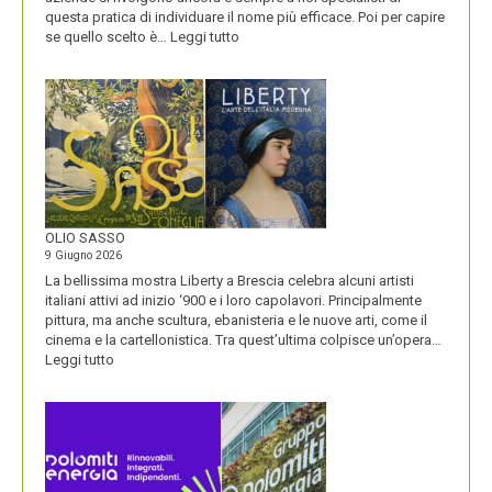
questa pratica di individuare il nome più efficace. Poi per capire
:
se quello scelto è…
Leggi tutto
BLUETOOTH
E
BLACKBERRY,
LA
STORIA
E
LA
VISIONE
ALL’ORIGINE
DI
OLIO SASSO
UN
9 Giugno 2026
NOME
La bellissima mostra Liberty a Brescia celebra alcuni artisti
italiani attivi ad inizio ‘900 e i loro capolavori. Principalmente
pittura, ma anche scultura, ebanisteria e le nuove arti, come il
cinema e la cartellonistica. Tra quest’ultima colpisce un’opera…
:
Leggi tutto
OLIO
SASSO