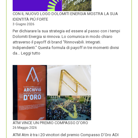
CON IL NUOVO LOGO DOLOMITI ENERGIA MOSTRA LA SUA
IDENTITÀ PIÚ FORTE
3 Giugno 2026
Per dichiarare la sua strategia ed essere al passo con i tempi
Dolomiti Energia si rinnova. Lo comunica in modo chiaro
attraverso il payoff di brand “Rinnovabili. Integrati.
Indipendenti.” Questa formula di payoff in tre momenti divisi
:
da…
Leggi tutto
CON
IL
NUOVO
LOGO
DOLOMITI
ENERGIA
MOSTRA
LA
SUA
IDENTITÀ
PIÚ
FORTE
ATM VINCE UN PREMIO COMPASSO D’ORO
26 Maggio 2026
ATM Atm è tra i 20 vincitori del premio Compasso D’Oro ADI