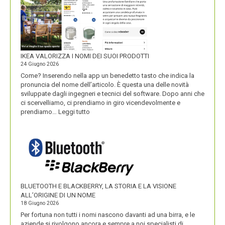
IKEA VALORIZZA I NOMI DEI SUOI PRODOTTI
24 Giugno 2026
Come? Inserendo nella app un benedetto tasto che indica la
pronuncia del nome dell’articolo. È questa una delle novità
sviluppate dagli ingegneri e tecnici del software. Dopo anni che
ci scervelliamo, ci prendiamo in giro vicendevolmente e
:
prendiamo…
Leggi tutto
IKEA
VALORIZZA
I
NOMI
DEI
SUOI
PRODOTTI
BLUETOOTH E BLACKBERRY, LA STORIA E LA VISIONE
ALL’ORIGINE DI UN NOME
18 Giugno 2026
Per fortuna non tutti i nomi nascono davanti ad una birra, e le
aziende si rivolgono ancora e sempre a noi specialisti di