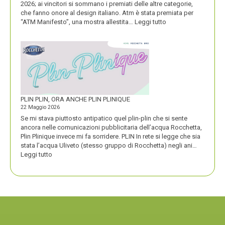
2026; ai vincitori si sommano i premiati delle altre categorie,
che fanno onore al design italiano. Atm è stata premiata per
:
“ATM Manifesto”, una mostra allestita…
Leggi tutto
ATM
VINCE
UN
PREMIO
COMPASSO
D’ORO
PLIN PLIN, ORA ANCHE PLIN PLINIQUE
22 Maggio 2026
Se mi stava piuttosto antipatico quel plin-plin che si sente
ancora nelle comunicazioni pubblicitaria dell’acqua Rocchetta,
Plin Plinique invece mi fa sorridere. PLIN In rete si legge che sia
stata l’acqua Uliveto (stesso gruppo di Rocchetta) negli ani…
:
Leggi tutto
PLIN
PLIN,
ORA
ANCHE
PLIN
PLINIQUE