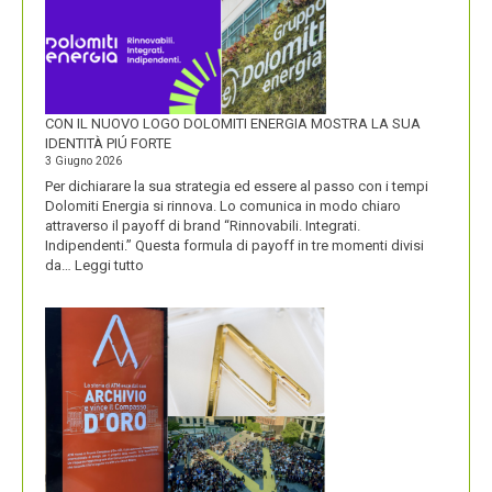
CON IL NUOVO LOGO DOLOMITI ENERGIA MOSTRA LA SUA
IDENTITÀ PIÚ FORTE
3 Giugno 2026
Per dichiarare la sua strategia ed essere al passo con i tempi
Dolomiti Energia si rinnova. Lo comunica in modo chiaro
attraverso il payoff di brand “Rinnovabili. Integrati.
Indipendenti.” Questa formula di payoff in tre momenti divisi
:
da…
Leggi tutto
CON
IL
NUOVO
LOGO
DOLOMITI
ENERGIA
MOSTRA
LA
SUA
IDENTITÀ
PIÚ