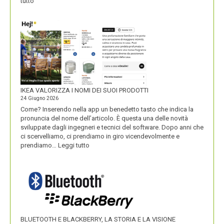
:
tutto
UNOBRAVO
IKEA VALORIZZA I NOMI DEI SUOI PRODOTTI
24 Giugno 2026
Come? Inserendo nella app un benedetto tasto che indica la
pronuncia del nome dell’articolo. È questa una delle novità
sviluppate dagli ingegneri e tecnici del software. Dopo anni che
ci scervelliamo, ci prendiamo in giro vicendevolmente e
:
prendiamo…
Leggi tutto
IKEA
VALORIZZA
I
NOMI
DEI
SUOI
PRODOTTI
BLUETOOTH E BLACKBERRY, LA STORIA E LA VISIONE