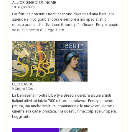
ALL’ORIGINE DI UN NOME
18 Giugno 2026
Per fortuna non tutti i nomi nascono davanti ad una birra, e le
aziende si rivolgono ancora e sempre a noi specialisti di
questa pratica di individuare il nome più efficace. Poi per capire
:
se quello scelto è…
Leggi tutto
BLUETOOTH
E
BLACKBERRY,
LA
STORIA
E
LA
VISIONE
ALL’ORIGINE
DI
OLIO SASSO
UN
9 Giugno 2026
NOME
La bellissima mostra Liberty a Brescia celebra alcuni artisti
italiani attivi ad inizio ‘900 e i loro capolavori. Principalmente
pittura, ma anche scultura, ebanisteria e le nuove arti, come il
cinema e la cartellonistica. Tra quest’ultima colpisce un’opera…
:
Leggi tutto
OLIO
SASSO