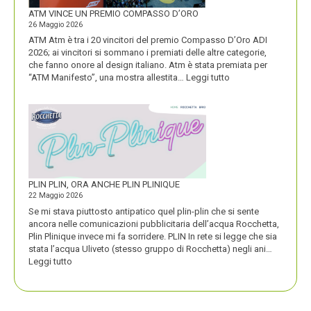
FORTE
ATM VINCE UN PREMIO COMPASSO D’ORO
26 Maggio 2026
ATM Atm è tra i 20 vincitori del premio Compasso D’Oro ADI
2026; ai vincitori si sommano i premiati delle altre categorie,
che fanno onore al design italiano. Atm è stata premiata per
:
“ATM Manifesto”, una mostra allestita…
Leggi tutto
ATM
VINCE
UN
PREMIO
COMPASSO
D’ORO
PLIN PLIN, ORA ANCHE PLIN PLINIQUE
22 Maggio 2026
Se mi stava piuttosto antipatico quel plin-plin che si sente
ancora nelle comunicazioni pubblicitaria dell’acqua Rocchetta,
Plin Plinique invece mi fa sorridere. PLIN In rete si legge che sia
stata l’acqua Uliveto (stesso gruppo di Rocchetta) negli ani…
:
Leggi tutto
PLIN
PLIN,
ORA
ANCHE