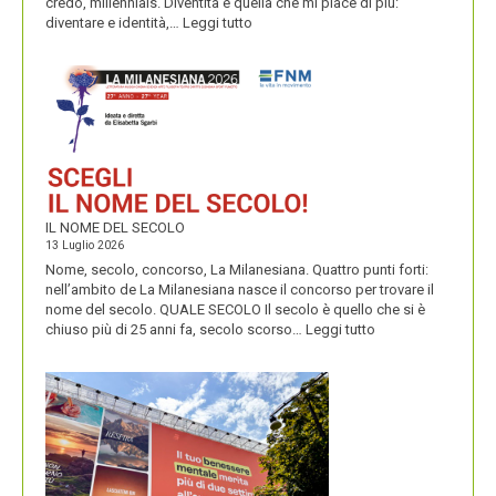
credo, millennials. Diventità è quella che mi piace di più:
:
diventare e identità,…
Leggi tutto
CONDIVIDUO,
DIVENTITÀ
E
PERENNIALS
IL NOME DEL SECOLO
13 Luglio 2026
Nome, secolo, concorso, La Milanesiana. Quattro punti forti:
nell’ambito de La Milanesiana nasce il concorso per trovare il
nome del secolo. QUALE SECOLO Il secolo è quello che si è
:
chiuso più di 25 anni fa, secolo scorso…
Leggi tutto
IL
NOME
DEL
SECOLO