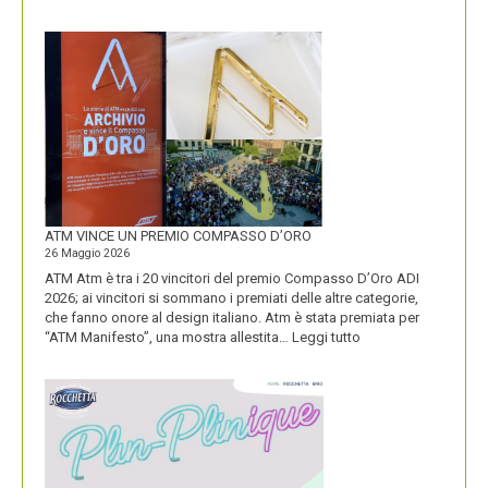
CON
IL
NUOVO
LOGO
DOLOMITI
ENERGIA
MOSTRA
LA
SUA
IDENTITÀ
PIÚ
FORTE
ATM VINCE UN PREMIO COMPASSO D’ORO
26 Maggio 2026
ATM Atm è tra i 20 vincitori del premio Compasso D’Oro ADI
2026; ai vincitori si sommano i premiati delle altre categorie,
che fanno onore al design italiano. Atm è stata premiata per
:
“ATM Manifesto”, una mostra allestita…
Leggi tutto
ATM
VINCE
UN
PREMIO
COMPASSO
D’ORO