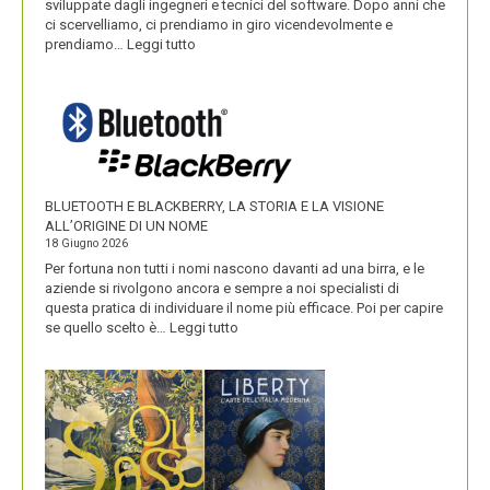
sviluppate dagli ingegneri e tecnici del software. Dopo anni che
ci scervelliamo, ci prendiamo in giro vicendevolmente e
:
prendiamo…
Leggi tutto
IKEA
VALORIZZA
I
NOMI
DEI
SUOI
PRODOTTI
BLUETOOTH E BLACKBERRY, LA STORIA E LA VISIONE
ALL’ORIGINE DI UN NOME
18 Giugno 2026
Per fortuna non tutti i nomi nascono davanti ad una birra, e le
aziende si rivolgono ancora e sempre a noi specialisti di
questa pratica di individuare il nome più efficace. Poi per capire
:
se quello scelto è…
Leggi tutto
BLUETOOTH
E
BLACKBERRY,
LA
STORIA
E
LA
VISIONE