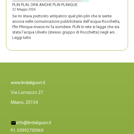
PLIN PLIN, ORA ANCHE PLIN PLINIQUE
22 Maggio 2026
Se mi stava piuttosto antipatico quel plin-plin che si sente
ancora nelle comunicazioni pubblicitaria dell’acqua Rocchetta,
Plin Plinique invece mi fa sorridere. PLIN In rete si legge che sia
stata l’acqua Uliveto (stesso gruppo di Rocchetta) negli ani…
:
Leggi tutto
PLIN
PLIN,
ORA
ANCHE
PLIN
PLINIQUE
www.lindaliguori.it
Via Lomazzo 27
Milano, 20154
info@lindaliguori.it
P.I. 05992730969