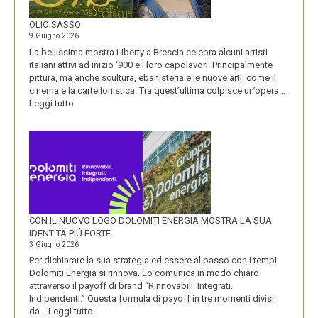
ALL’ORIGINE
DI
OLIO SASSO
UN
9 Giugno 2026
NOME
La bellissima mostra Liberty a Brescia celebra alcuni artisti
italiani attivi ad inizio ‘900 e i loro capolavori. Principalmente
pittura, ma anche scultura, ebanisteria e le nuove arti, come il
cinema e la cartellonistica. Tra quest’ultima colpisce un’opera…
:
Leggi tutto
OLIO
SASSO
CON IL NUOVO LOGO DOLOMITI ENERGIA MOSTRA LA SUA
IDENTITÀ PIÚ FORTE
3 Giugno 2026
Per dichiarare la sua strategia ed essere al passo con i tempi
Dolomiti Energia si rinnova. Lo comunica in modo chiaro
attraverso il payoff di brand “Rinnovabili. Integrati.
Indipendenti.” Questa formula di payoff in tre momenti divisi
:
da…
Leggi tutto