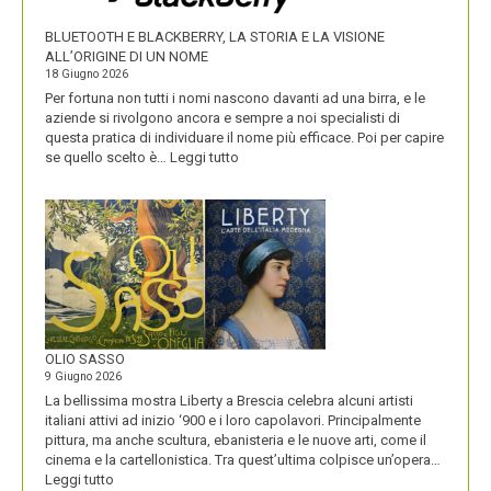
PRODOTTI
BLUETOOTH E BLACKBERRY, LA STORIA E LA VISIONE
ALL’ORIGINE DI UN NOME
18 Giugno 2026
Per fortuna non tutti i nomi nascono davanti ad una birra, e le
aziende si rivolgono ancora e sempre a noi specialisti di
questa pratica di individuare il nome più efficace. Poi per capire
:
se quello scelto è…
Leggi tutto
BLUETOOTH
E
BLACKBERRY,
LA
STORIA
E
LA
VISIONE
ALL’ORIGINE
DI
OLIO SASSO
UN
9 Giugno 2026
NOME
La bellissima mostra Liberty a Brescia celebra alcuni artisti
italiani attivi ad inizio ‘900 e i loro capolavori. Principalmente
pittura, ma anche scultura, ebanisteria e le nuove arti, come il
cinema e la cartellonistica. Tra quest’ultima colpisce un’opera…
:
Leggi tutto