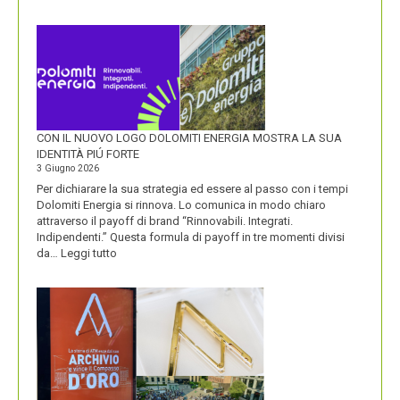
OLIO
SASSO
CON IL NUOVO LOGO DOLOMITI ENERGIA MOSTRA LA SUA
IDENTITÀ PIÚ FORTE
3 Giugno 2026
Per dichiarare la sua strategia ed essere al passo con i tempi
Dolomiti Energia si rinnova. Lo comunica in modo chiaro
attraverso il payoff di brand “Rinnovabili. Integrati.
Indipendenti.” Questa formula di payoff in tre momenti divisi
:
da…
Leggi tutto
CON
IL
NUOVO
LOGO
DOLOMITI
ENERGIA
MOSTRA
LA
SUA