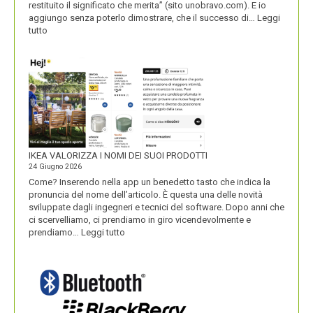
restituito il significato che merita” (sito unobravo.com). E io
aggiungo senza poterlo dimostrare, che il successo di…
Leggi
:
tutto
UNOBRAVO
IKEA VALORIZZA I NOMI DEI SUOI PRODOTTI
24 Giugno 2026
Come? Inserendo nella app un benedetto tasto che indica la
pronuncia del nome dell’articolo. È questa una delle novità
sviluppate dagli ingegneri e tecnici del software. Dopo anni che
ci scervelliamo, ci prendiamo in giro vicendevolmente e
:
prendiamo…
Leggi tutto
IKEA
VALORIZZA
I
NOMI
DEI
SUOI