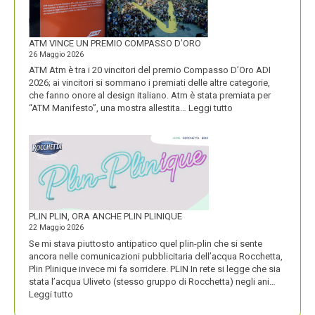
IDENTITÀ
PIÚ
FORTE
ATM VINCE UN PREMIO COMPASSO D’ORO
26 Maggio 2026
ATM Atm è tra i 20 vincitori del premio Compasso D’Oro ADI
2026; ai vincitori si sommano i premiati delle altre categorie,
che fanno onore al design italiano. Atm è stata premiata per
:
“ATM Manifesto”, una mostra allestita…
Leggi tutto
ATM
VINCE
UN
PREMIO
COMPASSO
D’ORO
PLIN PLIN, ORA ANCHE PLIN PLINIQUE
22 Maggio 2026
Se mi stava piuttosto antipatico quel plin-plin che si sente
ancora nelle comunicazioni pubblicitaria dell’acqua Rocchetta,
Plin Plinique invece mi fa sorridere. PLIN In rete si legge che sia
stata l’acqua Uliveto (stesso gruppo di Rocchetta) negli ani…
:
Leggi tutto
PLIN