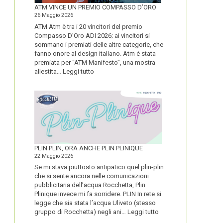
FORTE
ATM VINCE UN PREMIO COMPASSO D’ORO
26 Maggio 2026
ATM Atm è tra i 20 vincitori del premio
Compasso D’Oro ADI 2026; ai vincitori si
sommano i premiati delle altre categorie, che
fanno onore al design italiano. Atm è stata
premiata per “ATM Manifesto”, una mostra
:
allestita…
Leggi tutto
ATM
VINCE
UN
PREMIO
COMPASSO
D’ORO
PLIN PLIN, ORA ANCHE PLIN PLINIQUE
22 Maggio 2026
Se mi stava piuttosto antipatico quel plin-plin
che si sente ancora nelle comunicazioni
pubblicitaria dell’acqua Rocchetta, Plin
Plinique invece mi fa sorridere. PLIN In rete si
legge che sia stata l’acqua Uliveto (stesso
:
gruppo di Rocchetta) negli ani…
Leggi tutto
PLIN