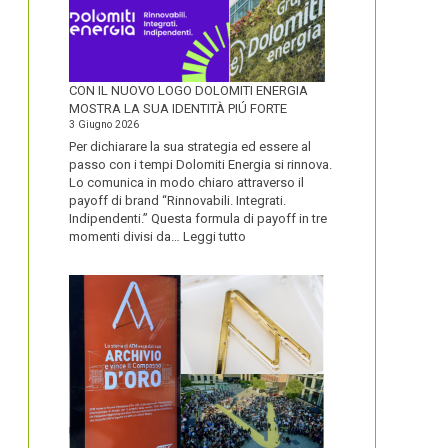
CON IL NUOVO LOGO DOLOMITI ENERGIA
MOSTRA LA SUA IDENTITÀ PIÚ FORTE
3 Giugno 2026
Per dichiarare la sua strategia ed essere al
passo con i tempi Dolomiti Energia si rinnova.
Lo comunica in modo chiaro attraverso il
payoff di brand “Rinnovabili. Integrati.
Indipendenti.” Questa formula di payoff in tre
:
momenti divisi da…
Leggi tutto
CON
IL
NUOVO
LOGO
DOLOMITI
ENERGIA
MOSTRA
LA
SUA
IDENTITÀ
PIÚ