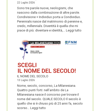
22 Luglio 2026
Sono tre parole nuove, neologismi, che
nascono dalla combinazione di altre parole.
Condivisione + Individuo porta a Condividuo.
Perennials nasce dal matrimonio di perenne e,
credo, millennials. Diventità è quella che mi
:
piace di più: diventare e identità,…
Leggi tutto
CONDIVIDUO,
DIVENTITÀ
E
PERENNIALS
IL NOME DEL SECOLO
13 Luglio 2026
Nome, secolo, concorso, La Milanesiana.
Quattro punti forti: nell’ambito de La
Milanesiana nasce il concorso per trovare il
nome del secolo. QUALE SECOLO Il secolo è
quello che si è chiuso più di 25 anni fa, secolo
:
scorso…
Leggi tutto