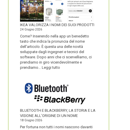
IKEA VALORIZZA I NOMI DEI SUOI PRODOTTI
24 Giugno 2026
Come? Inserendo nella app un benedetto
tasto che indica la pronuncia del nome
dell’articolo. È questa una delle novità
sviluppate dagli ingegneri e tecnici del
software. Dopo anni che ci scervelliamo, ci
prendiamo in giro vicendevolmente e
:
prendiamo…
Leggi tutto
IKEA
VALORIZZA
I
NOMI
DEI
SUOI
PRODOTTI
BLUETOOTH E BLACKBERRY, LA STORIA E LA
VISIONE ALL’ORIGINE DI UN NOME
18 Giugno 2026
Per fortuna non tutti i nomi nascono davanti