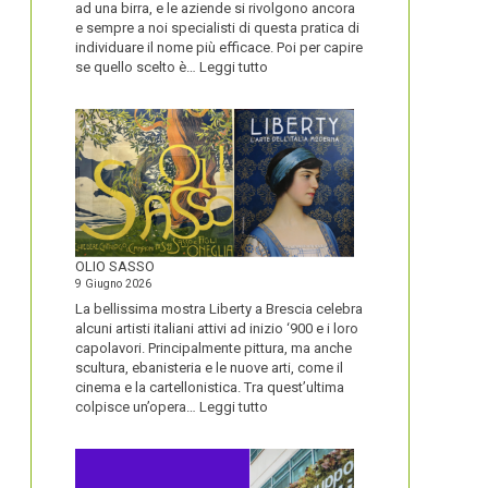
ad una birra, e le aziende si rivolgono ancora
e sempre a noi specialisti di questa pratica di
individuare il nome più efficace. Poi per capire
:
se quello scelto è…
Leggi tutto
BLUETOOTH
E
BLACKBERRY,
LA
STORIA
E
LA
VISIONE
ALL’ORIGINE
DI
OLIO SASSO
UN
9 Giugno 2026
NOME
La bellissima mostra Liberty a Brescia celebra
alcuni artisti italiani attivi ad inizio ‘900 e i loro
capolavori. Principalmente pittura, ma anche
scultura, ebanisteria e le nuove arti, come il
cinema e la cartellonistica. Tra quest’ultima
:
colpisce un’opera…
Leggi tutto
OLIO
SASSO