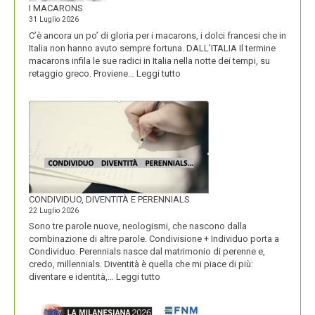
I MACARONS
31 Luglio 2026
C’è ancora un po’ di gloria per i macarons, i dolci francesi che in
Italia non hanno avuto sempre fortuna. DALL’ITALIA Il termine
macarons infila le sue radici in Italia nella notte dei tempi, su
:
retaggio greco. Proviene…
Leggi tutto
I
MACARONS
CONDIVIDUO, DIVENTITÀ E PERENNIALS
22 Luglio 2026
Sono tre parole nuove, neologismi, che nascono dalla
combinazione di altre parole. Condivisione + Individuo porta a
Condividuo. Perennials nasce dal matrimonio di perenne e,
credo, millennials. Diventità è quella che mi piace di più:
:
diventare e identità,…
Leggi tutto
CONDIVIDUO,
DIVENTITÀ
E