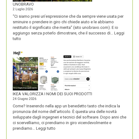
UNOBRAVO
2 Luglio 2026
“Ci siamo presi un’espressione che da sempre viene usata per
sminuire o prendere in giro chi chiede aiuto e le abbiamo
restituito il significato che merita” (sito unobravo.com). E io
aggiungo senza poterlo dimostrare, che il successo di…
Leggi
:
tutto
UNOBRAVO
IKEA VALORIZZA I NOMI DEI SUOI PRODOTTI
24 Giugno 2026
Come? Inserendo nella app un benedetto tasto che indica la
pronuncia del nome dell’articolo. È questa una delle novità
sviluppate dagli ingegneri e tecnici del software. Dopo anni che
ci scervelliamo, ci prendiamo in giro vicendevolmente e
:
prendiamo…
Leggi tutto
IKEA