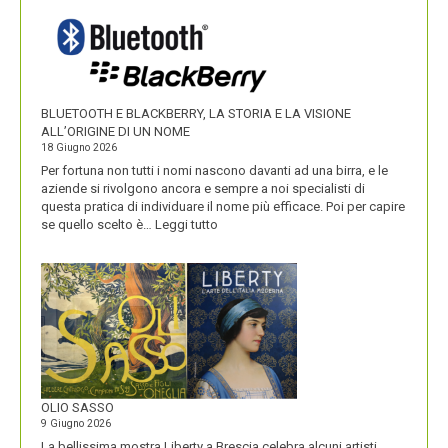
VALORIZZA
I
NOMI
DEI
SUOI
PRODOTTI
BLUETOOTH E BLACKBERRY, LA STORIA E LA VISIONE
ALL’ORIGINE DI UN NOME
18 Giugno 2026
Per fortuna non tutti i nomi nascono davanti ad una birra, e le
aziende si rivolgono ancora e sempre a noi specialisti di
questa pratica di individuare il nome più efficace. Poi per capire
:
se quello scelto è…
Leggi tutto
BLUETOOTH
E
BLACKBERRY,
LA
STORIA
E
LA
VISIONE
ALL’ORIGINE
DI
OLIO SASSO
UN
9 Giugno 2026
NOME
La bellissima mostra Liberty a Brescia celebra alcuni artisti