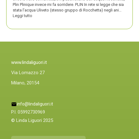
Plin Plinique invece mi fa sorridere. PLIN In rete si legge che sia
stata l’acqua Uliveto (stesso gruppo di Rocchetta) negli ani…
:
Leggi tutto
PLIN
PLIN,
ORA
ANCHE
PLIN
PLINIQUE
www.lindaliguori.it
Via Lomazzo 27
Milano, 20154
info@lindaliguori.it
P.I. 05992730969
© Linda Liguori 2025