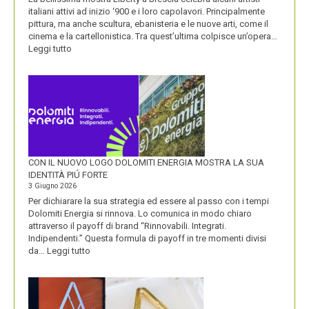
italiani attivi ad inizio ‘900 e i loro capolavori. Principalmente
pittura, ma anche scultura, ebanisteria e le nuove arti, come il
cinema e la cartellonistica. Tra quest’ultima colpisce un’opera…
:
Leggi tutto
OLIO
SASSO
CON IL NUOVO LOGO DOLOMITI ENERGIA MOSTRA LA SUA
IDENTITÀ PIÚ FORTE
3 Giugno 2026
Per dichiarare la sua strategia ed essere al passo con i tempi
Dolomiti Energia si rinnova. Lo comunica in modo chiaro
attraverso il payoff di brand “Rinnovabili. Integrati.
Indipendenti.” Questa formula di payoff in tre momenti divisi
:
da…
Leggi tutto
CON
IL
NUOVO
LOGO