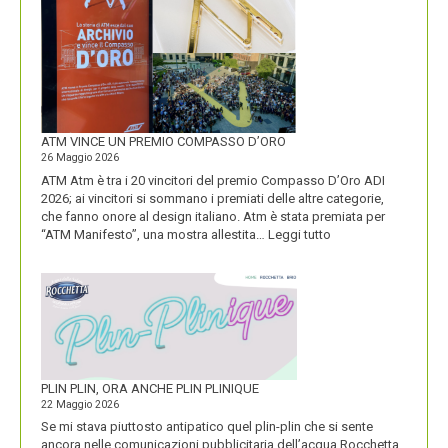
DOLOMITI
ENERGIA
MOSTRA
LA
SUA
IDENTITÀ
PIÚ
FORTE
ATM VINCE UN PREMIO COMPASSO D’ORO
26 Maggio 2026
ATM Atm è tra i 20 vincitori del premio Compasso D’Oro ADI
2026; ai vincitori si sommano i premiati delle altre categorie,
che fanno onore al design italiano. Atm è stata premiata per
:
“ATM Manifesto”, una mostra allestita…
Leggi tutto
ATM
VINCE
UN
PREMIO
COMPASSO
D’ORO
PLIN PLIN, ORA ANCHE PLIN PLINIQUE
22 Maggio 2026
Se mi stava piuttosto antipatico quel plin-plin che si sente
ancora nelle comunicazioni pubblicitaria dell’acqua Rocchetta,