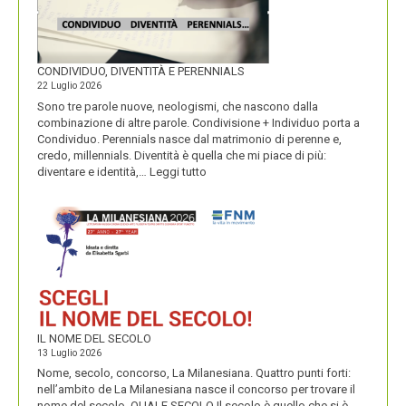
CONDIVIDUO, DIVENTITÀ E PERENNIALS
22 Luglio 2026
Sono tre parole nuove, neologismi, che nascono dalla
combinazione di altre parole. Condivisione + Individuo porta a
Condividuo. Perennials nasce dal matrimonio di perenne e,
credo, millennials. Diventità è quella che mi piace di più:
:
diventare e identità,…
Leggi tutto
CONDIVIDUO,
DIVENTITÀ
E
PERENNIALS
IL NOME DEL SECOLO
13 Luglio 2026
Nome, secolo, concorso, La Milanesiana. Quattro punti forti:
nell’ambito de La Milanesiana nasce il concorso per trovare il
nome del secolo. QUALE SECOLO Il secolo è quello che si è