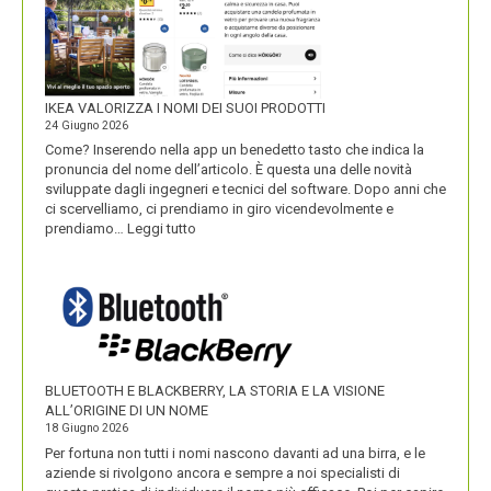
IKEA VALORIZZA I NOMI DEI SUOI PRODOTTI
24 Giugno 2026
Come? Inserendo nella app un benedetto tasto che indica la
pronuncia del nome dell’articolo. È questa una delle novità
sviluppate dagli ingegneri e tecnici del software. Dopo anni che
ci scervelliamo, ci prendiamo in giro vicendevolmente e
:
prendiamo…
Leggi tutto
IKEA
VALORIZZA
I
NOMI
DEI
SUOI
PRODOTTI
BLUETOOTH E BLACKBERRY, LA STORIA E LA VISIONE
ALL’ORIGINE DI UN NOME
18 Giugno 2026
Per fortuna non tutti i nomi nascono davanti ad una birra, e le
aziende si rivolgono ancora e sempre a noi specialisti di