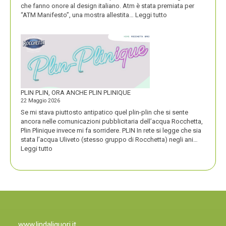
che fanno onore al design italiano. Atm è stata premiata per
:
“ATM Manifesto”, una mostra allestita…
Leggi tutto
ATM
VINCE
UN
PREMIO
COMPASSO
D’ORO
PLIN PLIN, ORA ANCHE PLIN PLINIQUE
22 Maggio 2026
Se mi stava piuttosto antipatico quel plin-plin che si sente
ancora nelle comunicazioni pubblicitaria dell’acqua Rocchetta,
Plin Plinique invece mi fa sorridere. PLIN In rete si legge che sia
stata l’acqua Uliveto (stesso gruppo di Rocchetta) negli ani…
:
Leggi tutto
PLIN
PLIN,
ORA
ANCHE
PLIN
PLINIQUE
www.lindaliguori.it