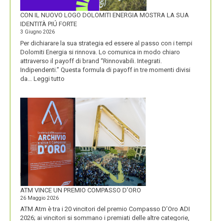
CON IL NUOVO LOGO DOLOMITI ENERGIA MOSTRA LA SUA
IDENTITÀ PIÚ FORTE
3 Giugno 2026
Per dichiarare la sua strategia ed essere al passo con i tempi
Dolomiti Energia si rinnova. Lo comunica in modo chiaro
attraverso il payoff di brand “Rinnovabili. Integrati.
Indipendenti.” Questa formula di payoff in tre momenti divisi
:
da…
Leggi tutto
CON
IL
NUOVO
LOGO
DOLOMITI
ENERGIA
MOSTRA
LA
SUA
IDENTITÀ
PIÚ
FORTE
ATM VINCE UN PREMIO COMPASSO D’ORO
26 Maggio 2026
ATM Atm è tra i 20 vincitori del premio Compasso D’Oro ADI
2026; ai vincitori si sommano i premiati delle altre categorie,