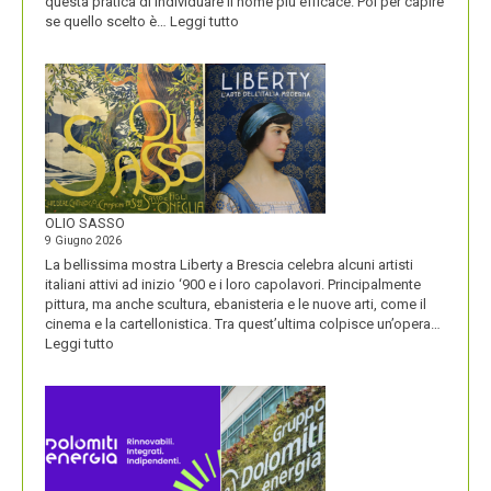
questa pratica di individuare il nome più efficace. Poi per capire
:
se quello scelto è…
Leggi tutto
BLUETOOTH
E
BLACKBERRY,
LA
STORIA
E
LA
VISIONE
ALL’ORIGINE
DI
OLIO SASSO
UN
9 Giugno 2026
NOME
La bellissima mostra Liberty a Brescia celebra alcuni artisti
italiani attivi ad inizio ‘900 e i loro capolavori. Principalmente
pittura, ma anche scultura, ebanisteria e le nuove arti, come il
cinema e la cartellonistica. Tra quest’ultima colpisce un’opera…
:
Leggi tutto
OLIO
SASSO